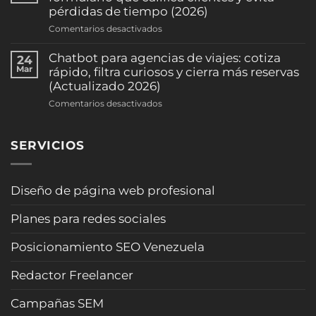
en
pérdidas de tiempo (2026)
sube
WhatsApp:
la
en
Comentarios desactivados
pre-
ocupación
Brief
califica
(clínicas
inteligente
Chatbot para agencias de viajes: cotiza
24
casos
y
para
Mar
rápido, filtra curiosos y cierra más reservas
y
consultorios)
arquitectos:
(Actualizado 2026)
agenda
(2026)
formulario
consultas
en
Comentarios desactivados
que
sin
Chatbot
califica
sonar
para
clientes
“robot”
SERVICIOS
agencias
y
(Actualizado
de
evita
2026)
viajes:
pérdidas
cotiza
Diseño de página web profesional
de
rápido,
tiempo
filtra
(2026)
Planes para redes sociales
curiosos
y
Posicionamiento SEO Venezuela
cierra
más
Redactor Freelancer
reservas
(Actualizado
Campañas SEM
2026)