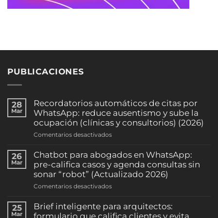
PUBLICACIONES
Recordatorios automáticos de citas por
28
Mar
WhatsApp: reduce ausentismo y sube la
ocupación (clínicas y consultorios) (2026)
en
Comentarios desactivados
Recordatorios
automáticos
Chatbot para abogados en WhatsApp:
26
de
Mar
pre-califica casos y agenda consultas sin
citas
sonar “robot” (Actualizado 2026)
por
en
Comentarios desactivados
WhatsApp:
Chatbot
reduce
para
Brief inteligente para arquitectos:
25
ausentismo
abogados
Mar
formulario que califica clientes y evita
y