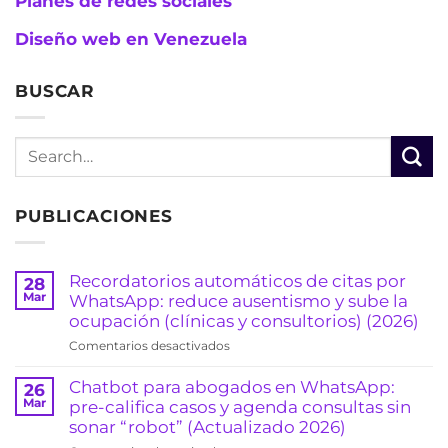
Planes de redes sociales
Diseño web en Venezuela
BUSCAR
PUBLICACIONES
Recordatorios automáticos de citas por
28
Mar
WhatsApp: reduce ausentismo y sube la
ocupación (clínicas y consultorios) (2026)
en
Comentarios desactivados
Recordatorios
automáticos
Chatbot para abogados en WhatsApp:
26
de
Mar
pre-califica casos y agenda consultas sin
citas
sonar “robot” (Actualizado 2026)
por