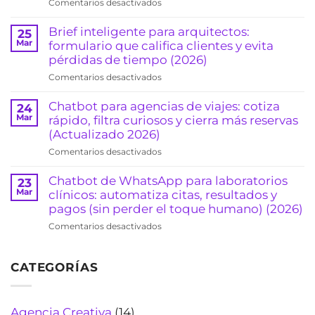
en
Comentarios desactivados
WhatsApp:
Chatbot
reduce
para
Brief inteligente para arquitectos:
25
ausentismo
abogados
Mar
formulario que califica clientes y evita
y
en
pérdidas de tiempo (2026)
sube
WhatsApp:
la
en
Comentarios desactivados
pre-
ocupación
Brief
califica
(clínicas
inteligente
Chatbot para agencias de viajes: cotiza
24
casos
y
para
Mar
rápido, filtra curiosos y cierra más reservas
y
consultorios)
arquitectos:
(Actualizado 2026)
agenda
(2026)
formulario
consultas
en
Comentarios desactivados
que
sin
Chatbot
califica
sonar
para
Chatbot de WhatsApp para laboratorios
23
clientes
“robot”
agencias
Mar
clínicos: automatiza citas, resultados y
y
(Actualizado
de
pagos (sin perder el toque humano) (2026)
evita
2026)
viajes:
pérdidas
en
Comentarios desactivados
cotiza
de
Chatbot
rápido,
tiempo
de
filtra
(2026)
CATEGORÍAS
WhatsApp
curiosos
para
y
laboratorios
cierra
clínicos:
Agencia Creativa
(14)
más