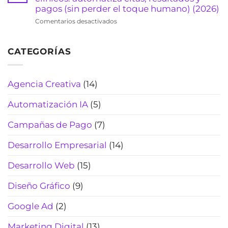
y
(Actualizado
de
pagos (sin perder el toque humano) (2026)
evita
2026)
viajes:
pérdidas
en
Comentarios desactivados
cotiza
de
Chatbot
rápido,
tiempo
de
filtra
(2026)
CATEGORÍAS
WhatsApp
curiosos
para
y
laboratorios
cierra
clínicos:
Agencia Creativa
(14)
más
automatiza
reservas
citas,
(Actualizado
Automatización IA
(5)
resultados
2026)
y
Campañas de Pago
(7)
pagos
(sin
Desarrollo Empresarial
(14)
perder
el
Desarrollo Web
(15)
toque
humano)
Diseño Gráfico
(9)
(2026)
Google Ad
(2)
Marketing Digital
(13)