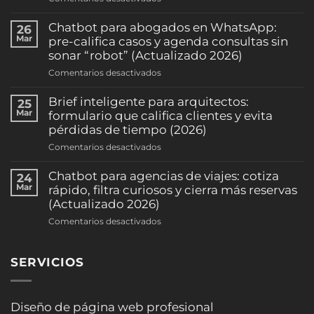
Recordatorios
automáticos
Chatbot para abogados en WhatsApp:
26
de
Mar
pre-califica casos y agenda consultas sin
citas
sonar “robot” (Actualizado 2026)
por
en
Comentarios desactivados
WhatsApp:
Chatbot
reduce
para
Brief inteligente para arquitectos:
25
ausentismo
abogados
Mar
formulario que califica clientes y evita
y
en
pérdidas de tiempo (2026)
sube
WhatsApp:
la
en
Comentarios desactivados
pre-
ocupación
Brief
califica
(clínicas
inteligente
Chatbot para agencias de viajes: cotiza
24
casos
y
para
Mar
rápido, filtra curiosos y cierra más reservas
y
consultorios)
arquitectos:
(Actualizado 2026)
agenda
(2026)
formulario
consultas
en
Comentarios desactivados
que
sin
Chatbot
califica
sonar
para
clientes
“robot”
SERVICIOS
agencias
y
(Actualizado
de
evita
2026)
viajes:
pérdidas
cotiza
Diseño de página web profesional
de
rápido,