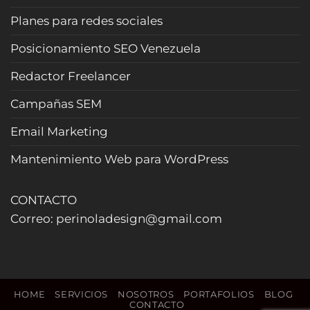
tiempo
filtra
(2026)
Planes para redes sociales
curiosos
y
Posicionamiento SEO Venezuela
cierra
más
Redactor Freelancer
reservas
(Actualizado
Campañas SEM
2026)
Email Marketing
Mantenimiento Web para WordPress
CONTACTO
Correo: perinoladesign@gmail.com
HOME
SERVICIOS
NOSOTROS
PORTAFOLIOS
BLOG
CONTACTO