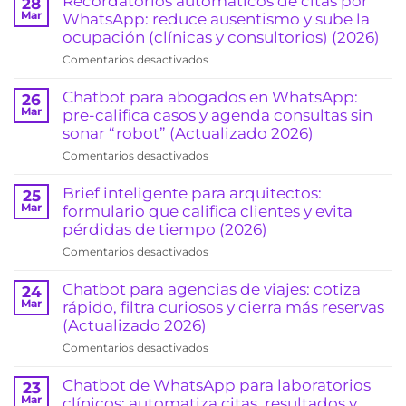
Recordatorios automáticos de citas por
28
Mar
WhatsApp: reduce ausentismo y sube la
ocupación (clínicas y consultorios) (2026)
en
Comentarios desactivados
Recordatorios
automáticos
Chatbot para abogados en WhatsApp:
26
de
Mar
pre-califica casos y agenda consultas sin
citas
sonar “robot” (Actualizado 2026)
por
en
Comentarios desactivados
WhatsApp:
Chatbot
reduce
para
Brief inteligente para arquitectos:
25
ausentismo
abogados
Mar
formulario que califica clientes y evita
y
en
pérdidas de tiempo (2026)
sube
WhatsApp:
la
en
Comentarios desactivados
pre-
ocupación
Brief
califica
(clínicas
inteligente
Chatbot para agencias de viajes: cotiza
24
casos
y
para
Mar
rápido, filtra curiosos y cierra más reservas
y
consultorios)
arquitectos:
(Actualizado 2026)
agenda
(2026)
formulario
consultas
en
Comentarios desactivados
que
sin
Chatbot
califica
sonar
para
Chatbot de WhatsApp para laboratorios
23
clientes
“robot”
agencias
Mar
clínicos: automatiza citas, resultados y