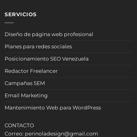
sin
Chatbot
califica
sonar
para
clientes
“robot”
SERVICIOS
agencias
y
(Actualizado
de
evita
2026)
viajes:
pérdidas
cotiza
Diseño de página web profesional
de
rápido,
tiempo
filtra
(2026)
Planes para redes sociales
curiosos
y
Posicionamiento SEO Venezuela
cierra
más
Redactor Freelancer
reservas
(Actualizado
Campañas SEM
2026)
Email Marketing
Mantenimiento Web para WordPress
CONTACTO
Correo: perinoladesign@gmail.com