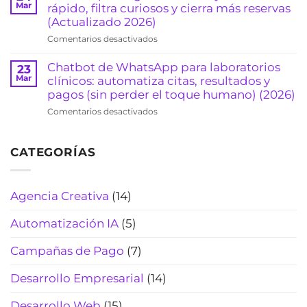
y
para
Mar
rápido, filtra curiosos y cierra más reservas
y
consultorios)
arquitectos:
(Actualizado 2026)
agenda
(2026)
formulario
consultas
en
Comentarios desactivados
que
sin
Chatbot
califica
sonar
para
Chatbot de WhatsApp para laboratorios
23
clientes
“robot”
agencias
Mar
clínicos: automatiza citas, resultados y
y
(Actualizado
de
pagos (sin perder el toque humano) (2026)
evita
2026)
viajes:
pérdidas
en
Comentarios desactivados
cotiza
de
Chatbot
rápido,
tiempo
de
filtra
(2026)
CATEGORÍAS
WhatsApp
curiosos
para
y
laboratorios
cierra
clínicos:
Agencia Creativa
(14)
más
automatiza
reservas
citas,
(Actualizado
Automatización IA
(5)
resultados
2026)
y
Campañas de Pago
(7)
pagos
(sin
Desarrollo Empresarial
(14)
perder
el
Desarrollo Web
(15)
toque