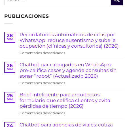
PUBLICACIONES
Recordatorios automáticos de citas por
28
Mar
WhatsApp: reduce ausentismo y sube la
ocupación (clínicas y consultorios) (2026)
en
Comentarios desactivados
Recordatorios
automáticos
Chatbot para abogados en WhatsApp:
26
de
Mar
pre-califica casos y agenda consultas sin
citas
sonar “robot” (Actualizado 2026)
por
en
Comentarios desactivados
WhatsApp:
Chatbot
reduce
para
Brief inteligente para arquitectos:
25
ausentismo
abogados
Mar
formulario que califica clientes y evita
y
en
pérdidas de tiempo (2026)
sube
WhatsApp:
la
en
Comentarios desactivados
pre-
ocupación
Brief
califica
(clínicas
inteligente
Chatbot para agencias de viajes: cotiza
24
casos