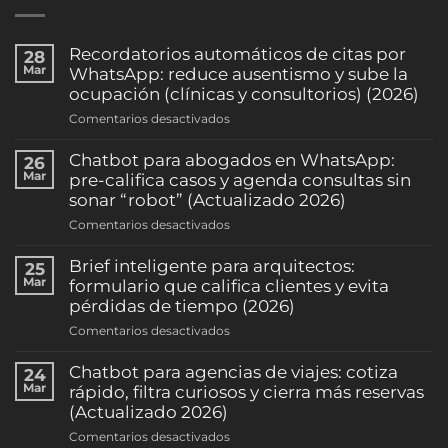
Recordatorios automáticos de citas por
28
Mar
WhatsApp: reduce ausentismo y sube la
ocupación (clínicas y consultorios) (2026)
en
Comentarios desactivados
Recordatorios
automáticos
Chatbot para abogados en WhatsApp:
26
de
Mar
pre-califica casos y agenda consultas sin
citas
sonar “robot” (Actualizado 2026)
por
en
Comentarios desactivados
WhatsApp:
Chatbot
reduce
para
Brief inteligente para arquitectos:
25
ausentismo
abogados
Mar
formulario que califica clientes y evita
y
en
pérdidas de tiempo (2026)
sube
WhatsApp:
la
en
Comentarios desactivados
pre-
ocupación
Brief
califica
(clínicas
inteligente
Chatbot para agencias de viajes: cotiza
24
casos
y
para
Mar
rápido, filtra curiosos y cierra más reservas
y
consultorios)
arquitectos:
(Actualizado 2026)
agenda
(2026)
formulario
consultas
en
Comentarios desactivados
que