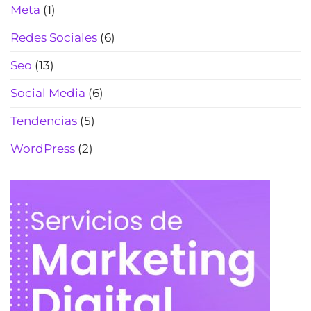
Meta
(1)
Redes Sociales
(6)
Seo
(13)
Social Media
(6)
Tendencias
(5)
WordPress
(2)