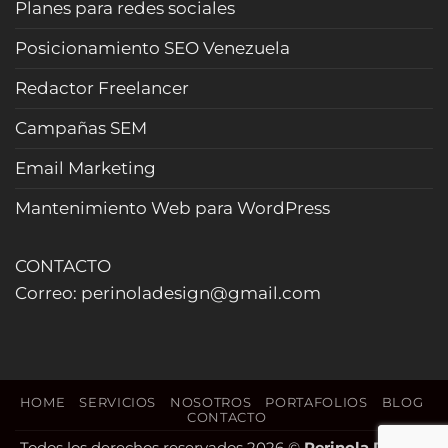
(2026)
Planes para redes sociales
curiosos
y
Posicionamiento SEO Venezuela
cierra
más
Redactor Freelancer
reservas
(Actualizado
Campañas SEM
2026)
Email Marketing
Mantenimiento Web para WordPress
CONTACTO
Correo: perinoladesign@gmail.com
HOME
SERVICIOS
NOSOTROS
PORTAFOLIOS
BLOG
CONTACTO
Todos los derechos reservados 2026 ©
Perinola Design