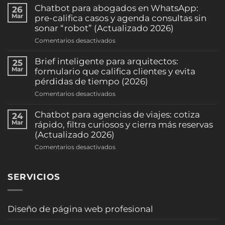
automáticos
Chatbot para abogados en WhatsApp:
26
de
Mar
pre-califica casos y agenda consultas sin
citas
sonar “robot” (Actualizado 2026)
por
en
Comentarios desactivados
WhatsApp:
Chatbot
reduce
para
Brief inteligente para arquitectos:
25
ausentismo
abogados
Mar
formulario que califica clientes y evita
y
en
pérdidas de tiempo (2026)
sube
WhatsApp:
la
en
Comentarios desactivados
pre-
ocupación
Brief
califica
(clínicas
inteligente
Chatbot para agencias de viajes: cotiza
24
casos
y
para
Mar
rápido, filtra curiosos y cierra más reservas
y
consultorios)
arquitectos:
(Actualizado 2026)
agenda
(2026)
formulario
consultas
en
Comentarios desactivados
que
sin
Chatbot
califica
sonar
para
clientes
“robot”
SERVICIOS
agencias
y
(Actualizado
de
evita
2026)
viajes:
pérdidas
cotiza
Diseño de página web profesional
de
rápido,
tiempo
filtra