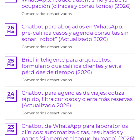
ocupación (clínicas y consultorios) (2026)
en
Comentarios desactivados
Recordatorios
automáticos
Chatbot para abogados en WhatsApp:
26
de
Mar
pre-califica casos y agenda consultas sin
citas
sonar “robot” (Actualizado 2026)
por
en
Comentarios desactivados
WhatsApp:
Chatbot
reduce
para
Brief inteligente para arquitectos:
25
ausentismo
abogados
Mar
formulario que califica clientes y evita
y
en
pérdidas de tiempo (2026)
sube
WhatsApp:
la
en
Comentarios desactivados
pre-
ocupación
Brief
califica
(clínicas
inteligente
Chatbot para agencias de viajes: cotiza
24
casos
y
para
Mar
rápido, filtra curiosos y cierra más reservas
y
consultorios)
arquitectos:
(Actualizado 2026)
agenda
(2026)
formulario
consultas
en
Comentarios desactivados
que
sin
Chatbot
califica
sonar
para
Chatbot de WhatsApp para laboratorios
23
clientes
“robot”
agencias
Mar
clínicos: automatiza citas, resultados y
y
(Actualizado
de
pagos (sin perder el toque humano) (2026)
evita