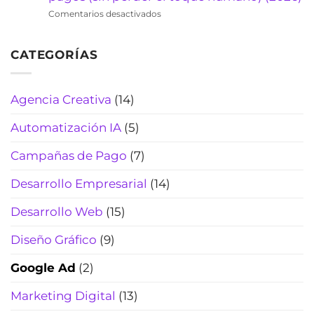
2026)
viajes:
pérdidas
en
Comentarios desactivados
cotiza
de
Chatbot
rápido,
tiempo
de
filtra
(2026)
CATEGORÍAS
WhatsApp
curiosos
para
y
laboratorios
cierra
clínicos:
Agencia Creativa
(14)
más
automatiza
reservas
citas,
(Actualizado
Automatización IA
(5)
resultados
2026)
y
Campañas de Pago
(7)
pagos
(sin
Desarrollo Empresarial
(14)
perder
el
Desarrollo Web
(15)
toque
humano)
Diseño Gráfico
(9)
(2026)
Google Ad
(2)
Marketing Digital
(13)