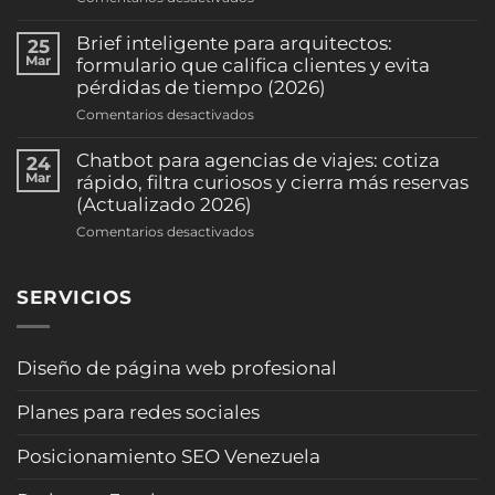
WhatsApp:
Chatbot
reduce
para
Brief inteligente para arquitectos:
25
ausentismo
abogados
Mar
formulario que califica clientes y evita
y
en
pérdidas de tiempo (2026)
sube
WhatsApp:
la
en
Comentarios desactivados
pre-
ocupación
Brief
califica
(clínicas
inteligente
Chatbot para agencias de viajes: cotiza
24
casos
y
para
Mar
rápido, filtra curiosos y cierra más reservas
y
consultorios)
arquitectos:
(Actualizado 2026)
agenda
(2026)
formulario
consultas
en
Comentarios desactivados
que
sin
Chatbot
califica
sonar
para
clientes
“robot”
SERVICIOS
agencias
y
(Actualizado
de
evita
2026)
viajes:
pérdidas
cotiza
Diseño de página web profesional
de
rápido,
tiempo
filtra
(2026)
Planes para redes sociales
curiosos
y
Posicionamiento SEO Venezuela
cierra
más