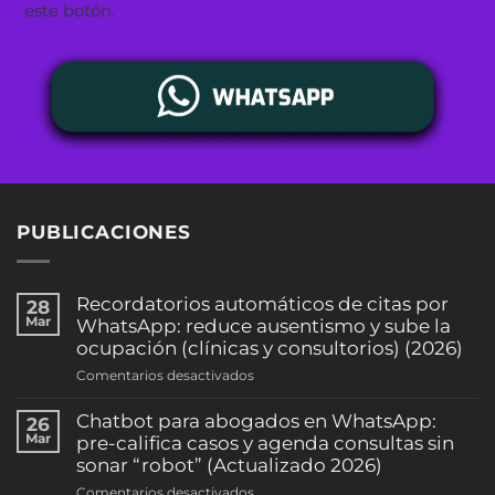
este botón.
PUBLICACIONES
Recordatorios automáticos de citas por
28
Mar
WhatsApp: reduce ausentismo y sube la
ocupación (clínicas y consultorios) (2026)
en
Comentarios desactivados
Recordatorios
automáticos
Chatbot para abogados en WhatsApp:
26
de
Mar
pre-califica casos y agenda consultas sin
citas
sonar “robot” (Actualizado 2026)
por
en
Comentarios desactivados