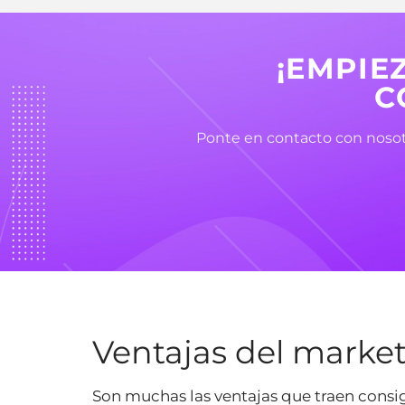
¡EMPIE
C
Ponte en contacto con nosotr
Ventajas del marke
Son muchas las ventajas que traen consig