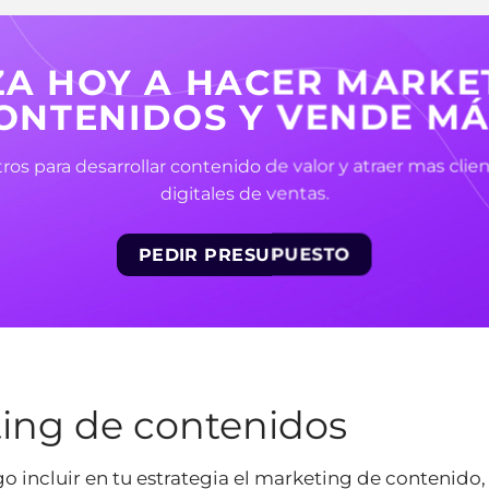
ZA HOY A HACER MARKE
ONTENIDOS Y VENDE MÁ
os para desarrollar contenido de valor y atraer mas clien
digitales de ventas.
PEDIR PRESUPUESTO
ting de contenidos
o incluir en tu estrategia el marketing de contenid