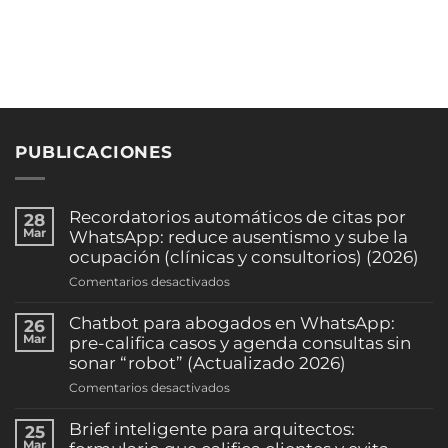
PUBLICACIONES
Recordatorios automáticos de citas por
28
Mar
WhatsApp: reduce ausentismo y sube la
ocupación (clínicas y consultorios) (2026)
en
Comentarios desactivados
Recordatorios
automáticos
Chatbot para abogados en WhatsApp:
26
de
Mar
pre-califica casos y agenda consultas sin
citas
sonar “robot” (Actualizado 2026)
por
en
Comentarios desactivados
WhatsApp:
Chatbot
reduce
para
Brief inteligente para arquitectos:
25
ausentismo
abogados
Mar