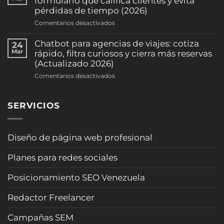
formulario que califica clientes y evita
y
en
pérdidas de tiempo (2026)
sube
WhatsApp:
la
en
Comentarios desactivados
pre-
ocupación
Brief
califica
(clínicas
inteligente
Chatbot para agencias de viajes: cotiza
24
casos
y
para
Mar
rápido, filtra curiosos y cierra más reservas
y
consultorios)
arquitectos:
(Actualizado 2026)
agenda
(2026)
formulario
consultas
en
Comentarios desactivados
que
sin
Chatbot
califica
sonar
para
clientes
“robot”
SERVICIOS
agencias
y
(Actualizado
de
evita
2026)
viajes:
pérdidas
cotiza
Diseño de página web profesional
de
rápido,
tiempo
filtra
(2026)
Planes para redes sociales
curiosos
y
Posicionamiento SEO Venezuela
cierra
más
Redactor Freelancer
reservas
(Actualizado
Campañas SEM
2026)