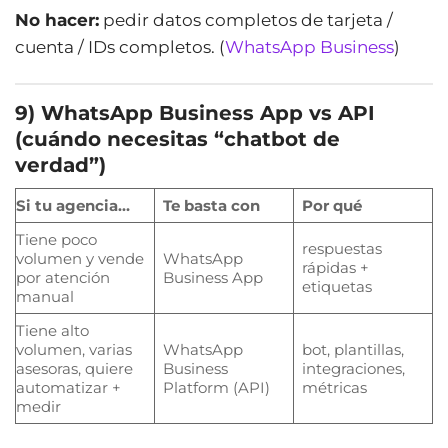
No hacer:
pedir datos completos de tarjeta /
cuenta / IDs completos. (
WhatsApp Business
)
9) WhatsApp Business App vs API
(cuándo necesitas “chatbot de
verdad”)
Si tu agencia…
Te basta con
Por qué
Tiene poco
respuestas
volumen y vende
WhatsApp
rápidas +
por atención
Business App
etiquetas
manual
Tiene alto
volumen, varias
WhatsApp
bot, plantillas,
asesoras, quiere
Business
integraciones,
automatizar +
Platform (API)
métricas
medir