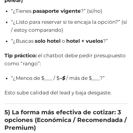
pelear)
“¿Tienes
pasaporte vigente
?” (sí/no)
“¿Listo para reservar si te encaja la opción?” (sí
/ estoy comparando)
“¿Buscas
solo hotel
o
hotel + vuelos
?”
Tip práctico:
el chatbot debe pedir presupuesto
como “rango”:
“¿Menos de $___ / $
–$
/ más de $___?”
Esto sube calidad del lead y baja desgaste.
5) La forma más efectiva de cotizar: 3
opciones (Económica / Recomendada /
Premium)