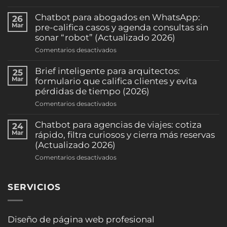
Recordatorios
automáticos
Chatbot para abogados en WhatsApp:
26
de
Mar
pre-califica casos y agenda consultas sin
citas
sonar “robot” (Actualizado 2026)
por
en
Comentarios desactivados
WhatsApp:
Chatbot
reduce
para
Brief inteligente para arquitectos:
25
ausentismo
abogados
Mar
formulario que califica clientes y evita
y
en
pérdidas de tiempo (2026)
sube
WhatsApp:
la
en
Comentarios desactivados
pre-
ocupación
Brief
califica
(clínicas
inteligente
Chatbot para agencias de viajes: cotiza
24
casos
y
para
Mar
rápido, filtra curiosos y cierra más reservas
y
consultorios)
arquitectos:
(Actualizado 2026)
agenda
(2026)
formulario
consultas
en
Comentarios desactivados
que
sin
Chatbot
califica
sonar
para
clientes
“robot”
SERVICIOS
agencias
y
(Actualizado
de
evita
2026)
viajes:
pérdidas
cotiza
Diseño de página web profesional
de
rápido,