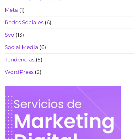
Meta
(1)
Redes Sociales
(6)
Seo
(13)
Social Media
(6)
Tendencias
(5)
WordPress
(2)