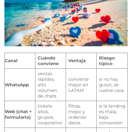
Cuándo
Riesgo
Canal
Ventaja
conviene
típico
ventas
rápidas,
convierte
si no hay
WhatsApp
alto
mejor en
guion, se
volumen
LATAM
vuelve caos
de chats
tickets
filtras
si la landing
Web (chat +
altos,
mejor y
es mala,
formulario)
grupos,
ordenas
baja
corporativo
datos
conversión