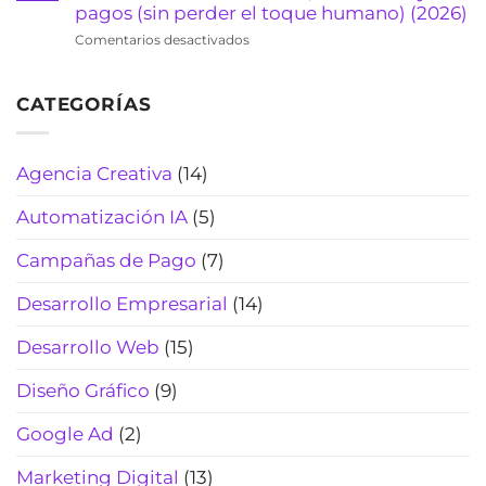
(Actualizado
de
pagos (sin perder el toque humano) (2026)
evita
2026)
viajes:
pérdidas
en
Comentarios desactivados
cotiza
de
Chatbot
rápido,
tiempo
de
filtra
(2026)
CATEGORÍAS
WhatsApp
curiosos
para
y
laboratorios
cierra
clínicos:
Agencia Creativa
(14)
más
automatiza
reservas
citas,
(Actualizado
Automatización IA
(5)
resultados
2026)
y
Campañas de Pago
(7)
pagos
(sin
Desarrollo Empresarial
(14)
perder
el
Desarrollo Web
(15)
toque
humano)
Diseño Gráfico
(9)
(2026)
Google Ad
(2)
Marketing Digital
(13)