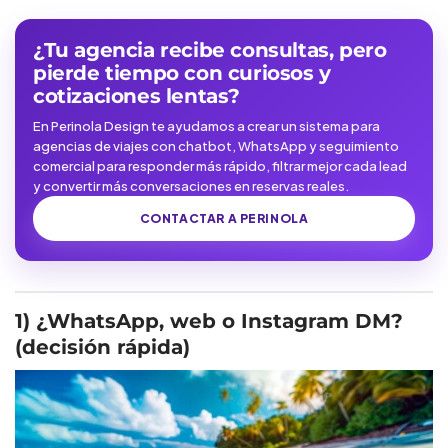
¿Tu agencia recibe consultas, pero
pierde tiempo con curiosos y
cotizaciones lentas?
En Perinola Design te ayudamos a crear un sistema para
agencias de viajes con chatbot, WhatsApp y seguimiento
comercial para responder más rápido, filtrar mejor cada lead
y convertir más conversaciones en reservas reales.
CONTACTAR A PERINOLA
1) ¿WhatsApp, web o Instagram DM?
(decisión rápida)