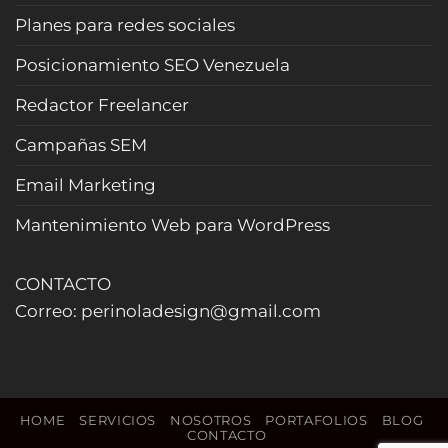
tiempo
filtra
(2026)
Planes para redes sociales
curiosos
y
Posicionamiento SEO Venezuela
cierra
más
Redactor Freelancer
reservas
(Actualizado
Campañas SEM
2026)
Email Marketing
Mantenimiento Web para WordPress
CONTACTO
Correo: perinoladesign@gmail.com
HOME
SERVICIOS
NOSOTROS
PORTAFOLIOS
BLOG
CONTACTO