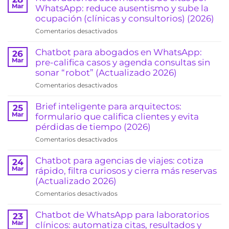
Mar
WhatsApp: reduce ausentismo y sube la
ocupación (clínicas y consultorios) (2026)
en
Comentarios desactivados
Recordatorios
automáticos
Chatbot para abogados en WhatsApp:
26
de
Mar
pre-califica casos y agenda consultas sin
citas
sonar “robot” (Actualizado 2026)
por
en
Comentarios desactivados
WhatsApp:
Chatbot
reduce
para
Brief inteligente para arquitectos:
25
ausentismo
abogados
Mar
formulario que califica clientes y evita
y
en
pérdidas de tiempo (2026)
sube
WhatsApp:
la
en
Comentarios desactivados
pre-
ocupación
Brief
califica
(clínicas
inteligente
Chatbot para agencias de viajes: cotiza
24
casos
y
para
Mar
rápido, filtra curiosos y cierra más reservas
y
consultorios)
arquitectos:
(Actualizado 2026)
agenda
(2026)
formulario
consultas
en
Comentarios desactivados
que
sin
Chatbot
califica
sonar
para
Chatbot de WhatsApp para laboratorios
23
clientes
“robot”
agencias
Mar
clínicos: automatiza citas, resultados y
y