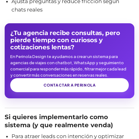
Ajusta preguntas y reduce fricción según
chats reales
¿Tu agencia recibe consultas, pero
pierde tiempo con curiosos y
cotizaciones lentas?
En Perinola Design te ayudamos a crear un sistema para
agencias de viajes con chatbot, WhatsApp y seguimiento
comercial para responder más rápido, filtrar mejor cada lead
y convertir más conversaciones en reservas reales.
CONTACTAR A PERINOLA
Si quieres implementarlo como
sistema (y que realmente venda)
Para atraer leads con intención y optimizar