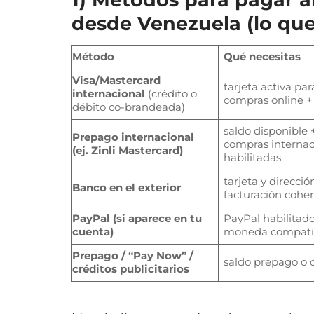
desde Venezuela (lo qu
Método
Qué necesitas
Visa/Mastercard
tarjeta activa par
internacional
(crédito o
compras online +
débito co-brandeada)
saldo disponible 
Prepago internacional
compras internac
(ej. Zinli Mastercard)
habilitadas
tarjeta y direcció
Banco en el exterior
facturación cohe
PayPal (si aparece en tu
PayPal habilitad
cuenta)
moneda compati
Prepago / “Pay Now” /
saldo prepago o 
créditos publicitarios