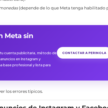
s/monedas
(depende de lo que Meta tenga habilitado 
n Meta sin
tu cuenta publicitaria, método de
CONTACTAR A PERINOLA
anuncios en Instagram y
base profesional y lista para
r los errores típicos.
anuncios de Instagram y Faceb