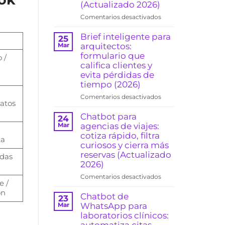
(Actualizado 2026)
y
en
Comentarios desactivados
sube
Chatbot
la
para
Brief inteligente para
ocupación
25
abogados
arquitectos:
(clínicas
Mar
en
y
formulario que
 /
WhatsApp:
consultorios)
califica clientes y
pre-
(2026)
evita pérdidas de
califica
tiempo (2026)
casos
en
Comentarios desactivados
y
datos
Brief
agenda
inteligente
Chatbot para
consultas
24
para
agencias de viajes:
Mar
sin
arquitectos:
cotiza rápido, filtra
sonar
ta
formulario
“robot”
curiosos y cierra más
que
(Actualizado
reservas (Actualizado
odas
califica
2026)
2026)
clientes
en
Comentarios desactivados
y
e /
Chatbot
evita
ón
para
Chatbot de
pérdidas
23
agencias
WhatsApp para
Mar
de
de
laboratorios clínicos:
tiempo
viajes:
(2026)