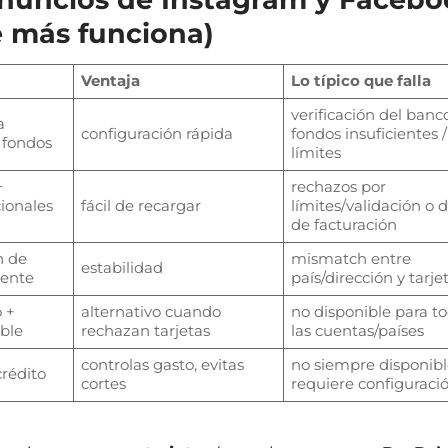
e más funciona)
Ventaja
Lo típico que falla
verificación del banco
a
configuración rápida
fondos insuficientes /
 fondos
límites
+
rechazos por
ionales
fácil de recargar
límites/validación o 
de facturación
n de
mismatch entre
estabilidad
rente
país/dirección y tarje
o +
alternativo cuando
no disponible para t
ble
rechazan tarjetas
las cuentas/países
controlas gasto, evitas
no siempre disponibl
crédito
cortes
requiere configuraci