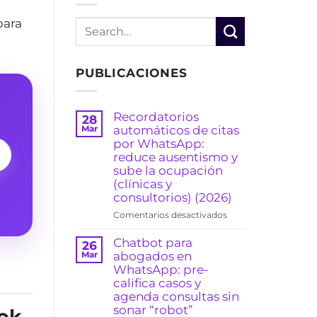
para
PUBLICACIONES
Recordatorios
28
automáticos de citas
Mar
por WhatsApp:
reduce ausentismo y
sube la ocupación
(clínicas y
consultorios) (2026)
en
Comentarios desactivados
Recordatorios
automáticos
Chatbot para
26
de
abogados en
Mar
citas
WhatsApp: pre-
por
califica casos y
WhatsApp:
agenda consultas sin
reduce
sonar “robot”
ook
ausentismo