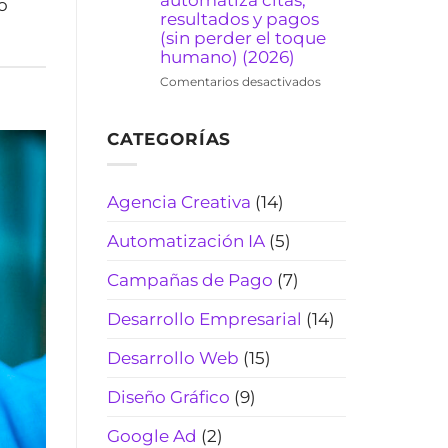
automatiza citas,
o
cotiza
resultados y pagos
rápido,
(sin perder el toque
filtra
humano) (2026)
curiosos
en
Comentarios desactivados
y
Chatbot
cierra
de
más
WhatsApp
CATEGORÍAS
reservas
para
(Actualizado
laboratorios
2026)
clínicos:
Agencia Creativa
(14)
automatiza
citas,
Automatización IA
(5)
resultados
y
Campañas de Pago
(7)
pagos
(sin
perder
Desarrollo Empresarial
(14)
el
toque
Desarrollo Web
(15)
humano)
(2026)
Diseño Gráfico
(9)
Google Ad
(2)