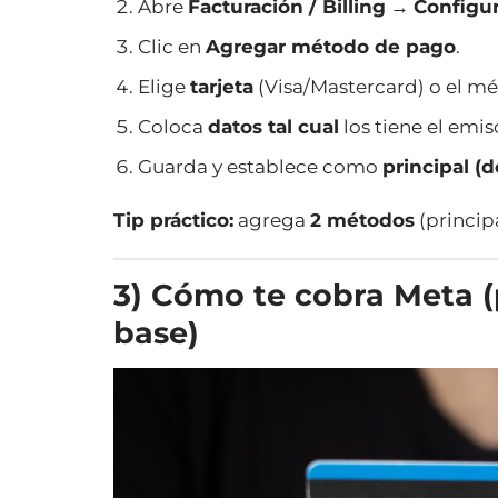
Abre
Facturación / Billing
→
Configur
Clic en
Agregar método de pago
.
Elige
tarjeta
(Visa/Mastercard) o el mé
Coloca
datos tal cual
los tiene el emi
Guarda y establece como
principal (d
Tip práctico:
agrega
2 métodos
(principa
3) Cómo te cobra Meta (
base)