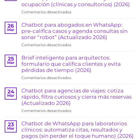
ocupación (clínicas y consultorios) (2026)
en
Comentarios desactivados
Recordatorios
automáticos
Chatbot para abogados en WhatsApp:
26
de
Mar
pre-califica casos y agenda consultas sin
citas
sonar “robot” (Actualizado 2026)
por
en
Comentarios desactivados
WhatsApp:
Chatbot
reduce
para
Brief inteligente para arquitectos:
25
ausentismo
abogados
Mar
formulario que califica clientes y evita
y
en
pérdidas de tiempo (2026)
sube
WhatsApp:
la
en
Comentarios desactivados
pre-
ocupación
Brief
califica
(clínicas
inteligente
Chatbot para agencias de viajes: cotiza
24
casos
y
para
Mar
rápido, filtra curiosos y cierra más reservas
y
consultorios)
arquitectos:
(Actualizado 2026)
agenda
(2026)
formulario
consultas
en
Comentarios desactivados
que
sin
Chatbot
califica
sonar
para
Chatbot de WhatsApp para laboratorios
23
clientes
“robot”
agencias
Mar
clínicos: automatiza citas, resultados y
y
(Actualizado
de
pagos (sin perder el toque humano) (2026)
evita