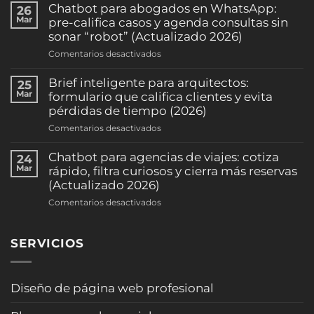
automáticos
Chatbot para abogados en WhatsApp:
26
de
Mar
pre-califica casos y agenda consultas sin
citas
sonar “robot” (Actualizado 2026)
por
en
Comentarios desactivados
WhatsApp:
Chatbot
reduce
para
Brief inteligente para arquitectos:
25
ausentismo
abogados
Mar
formulario que califica clientes y evita
y
en
pérdidas de tiempo (2026)
sube
WhatsApp:
la
en
Comentarios desactivados
pre-
ocupación
Brief
califica
(clínicas
inteligente
Chatbot para agencias de viajes: cotiza
24
casos
y
para
Mar
rápido, filtra curiosos y cierra más reservas
y
consultorios)
arquitectos:
(Actualizado 2026)
agenda
(2026)
formulario
consultas
en
Comentarios desactivados
que
sin
Chatbot
califica
sonar
para
clientes
“robot”
SERVICIOS
agencias
y
(Actualizado
de
evita
2026)
viajes:
pérdidas
cotiza
Diseño de página web profesional
de
rápido,
tiempo
filtra
(2026)