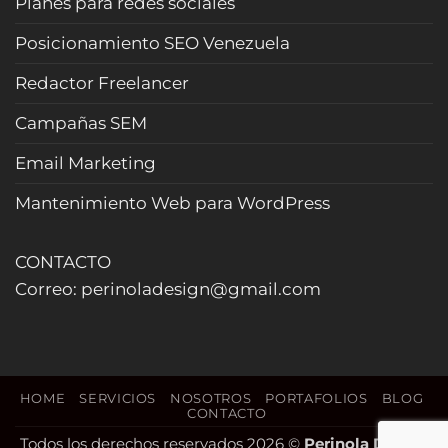
Planes para redes sociales
curiosos
y
Posicionamiento SEO Venezuela
cierra
más
Redactor Freelancer
reservas
(Actualizado
Campañas SEM
2026)
Email Marketing
Mantenimiento Web para WordPress
CONTACTO
Correo: perinoladesign@gmail.com
HOME
SERVICIOS
NOSOTROS
PORTAFOLIOS
BLOG
CONTACTO
Todos los derechos reservados 2026 ©
Perinola Design