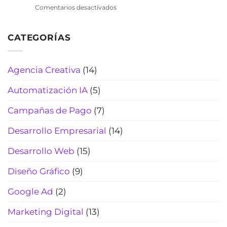
2026)
viajes:
pérdidas
en
Comentarios desactivados
cotiza
de
Chatbot
rápido,
tiempo
de
filtra
(2026)
CATEGORÍAS
WhatsApp
curiosos
para
y
laboratorios
cierra
clínicos:
Agencia Creativa
(14)
más
automatiza
reservas
citas,
(Actualizado
Automatización IA
(5)
resultados
2026)
y
Campañas de Pago
(7)
pagos
(sin
Desarrollo Empresarial
(14)
perder
el
Desarrollo Web
(15)
toque
humano)
Diseño Gráfico
(9)
(2026)
Google Ad
(2)
Marketing Digital
(13)