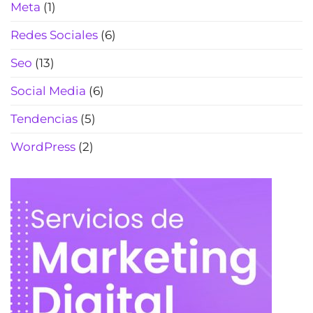
Meta
(1)
Redes Sociales
(6)
Seo
(13)
Social Media
(6)
Tendencias
(5)
WordPress
(2)