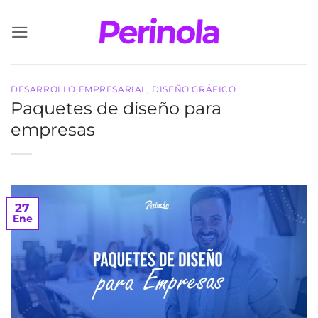
Saltar
al
contenido
DESARROLLO EMPRESARIAL
,
DISEÑO GRÁFICO
Paquetes de diseño para
empresas
27
Ene