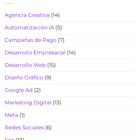
para
y
laboratorios
cierra
clínicos:
Agencia Creativa
(14)
más
automatiza
reservas
citas,
(Actualizado
Automatización IA
(5)
resultados
2026)
y
Campañas de Pago
(7)
pagos
(sin
Desarrollo Empresarial
(14)
perder
el
Desarrollo Web
(15)
toque
humano)
Diseño Gráfico
(9)
(2026)
Google Ad
(2)
Marketing Digital
(13)
Meta
(1)
Redes Sociales
(6)
Seo
(13)