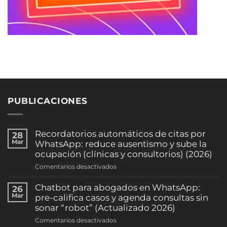
PUBLICACIONES
Recordatorios automáticos de citas por
28
Mar
WhatsApp: reduce ausentismo y sube la
ocupación (clínicas y consultorios) (2026)
en
Comentarios desactivados
Recordatorios
automáticos
Chatbot para abogados en WhatsApp:
26
de
Mar
pre-califica casos y agenda consultas sin
citas
sonar “robot” (Actualizado 2026)
por
en
Comentarios desactivados
WhatsApp: