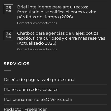
Chatbot
reduce
para
Brief inteligente para arquitectos:
25
ausentismo
abogados
Mar
formulario que califica clientes y evita
y
en
pérdidas de tiempo (2026)
sube
WhatsApp:
la
en
Comentarios desactivados
pre-
ocupación
Brief
califica
(clínicas
inteligente
Chatbot para agencias de viajes: cotiza
24
casos
y
para
Mar
rápido, filtra curiosos y cierra más reservas
y
consultorios)
arquitectos:
(Actualizado 2026)
agenda
(2026)
formulario
consultas
en
Comentarios desactivados
que
sin
Chatbot
califica
sonar
para
clientes
“robot”
SERVICIOS
agencias
y
(Actualizado
de
evita
2026)
viajes:
pérdidas
cotiza
Diseño de página web profesional
de
rápido,
tiempo
filtra
(2026)
Planes para redes sociales
curiosos
y
Posicionamiento SEO Venezuela
cierra
más
Redactor Freelancer
reservas