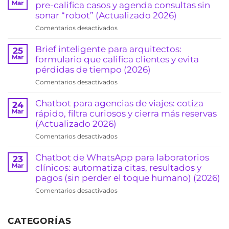
de
Mar
pre-califica casos y agenda consultas sin
citas
sonar “robot” (Actualizado 2026)
por
en
Comentarios desactivados
WhatsApp:
Chatbot
reduce
para
Brief inteligente para arquitectos:
25
ausentismo
abogados
Mar
formulario que califica clientes y evita
y
en
pérdidas de tiempo (2026)
sube
WhatsApp:
la
en
Comentarios desactivados
pre-
ocupación
Brief
califica
(clínicas
inteligente
Chatbot para agencias de viajes: cotiza
24
casos
y
para
Mar
rápido, filtra curiosos y cierra más reservas
y
consultorios)
arquitectos:
(Actualizado 2026)
agenda
(2026)
formulario
consultas
en
Comentarios desactivados
que
sin
Chatbot
califica
sonar
para
Chatbot de WhatsApp para laboratorios
23
clientes
“robot”
agencias
Mar
clínicos: automatiza citas, resultados y
y
(Actualizado
de
pagos (sin perder el toque humano) (2026)
evita
2026)
viajes:
pérdidas
en
Comentarios desactivados
cotiza
de
Chatbot
rápido,
tiempo
de
filtra
(2026)
CATEGORÍAS
WhatsApp
curiosos