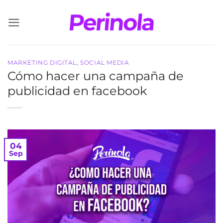
Saltar
al
contenido
MARKETING DIGITAL
,
SOCIAL MEDIA
Cómo hacer una campaña de
publicidad en facebook
04
Sep