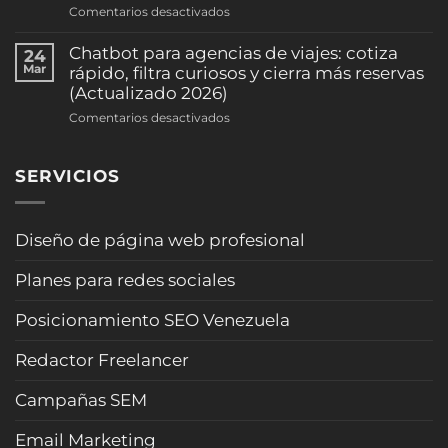
la
en
Comentarios desactivados
pre-
ocupación
Brief
califica
(clínicas
inteligente
Chatbot para agencias de viajes: cotiza
24
casos
y
para
Mar
rápido, filtra curiosos y cierra más reservas
y
consultorios)
arquitectos:
(Actualizado 2026)
agenda
(2026)
formulario
consultas
en
Comentarios desactivados
que
sin
Chatbot
califica
sonar
para
clientes
“robot”
SERVICIOS
agencias
y
(Actualizado
de
evita
2026)
viajes:
pérdidas
cotiza
Diseño de página web profesional
de
rápido,
tiempo
filtra
(2026)
Planes para redes sociales
curiosos
y
Posicionamiento SEO Venezuela
cierra
más
Redactor Freelancer
reservas
(Actualizado
Campañas SEM
2026)
Email Marketing