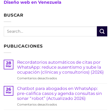
Diseño web en Venezuela
BUSCAR
PUBLICACIONES
Recordatorios automáticos de citas por
28
Mar
WhatsApp: reduce ausentismo y sube la
ocupación (clínicas y consultorios) (2026)
en
Comentarios desactivados
Recordatorios
automáticos
Chatbot para abogados en WhatsApp:
26
de
Mar
pre-califica casos y agenda consultas sin
citas
sonar “robot” (Actualizado 2026)
por
en
Comentarios desactivados
WhatsApp:
Chatbot