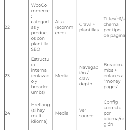
WooCo
mmerce
:
Titles/H1/s
categorí
Alta
Crawl +
chema
22
as y
(ecomm
plantillas
por tipo
product
erce)
de página
os con
plantilla
SEO
Estructu
ra
Breadcru
Navegac
interna
mbs +
ión /
23
(enlazad
Media
enlaces a
crawl
o y
“money
depth
breadcr
pages”
umbs)
Config
Hreflang
correcto
(si hay
Ver
24
Media
por
multi-
source
idioma/re
idioma)
gión