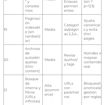
” y
Enlaces
(sin ?
consiste
perman
p=123)
ntes
entes
Paginaci
Ajusta
ón
Categorí
canonical
indexabl
19
Media
as/págin
s y evita
e (sin
as 2,3,4…
thin
canibaliz
pages
ar)
Archivos
de
Noindex o
Revisa
autor/eti
mejorar
20
Media
/author/
quetas
contenido
y tags
(thin
real
content)
Búsque
da
URLs
Bloqueo/c
Alta
interna y
con
anonicals/
21
(ecomm
filtros
parámet
gestión
erce)
(URLs
ros
por reglas
infinitas)