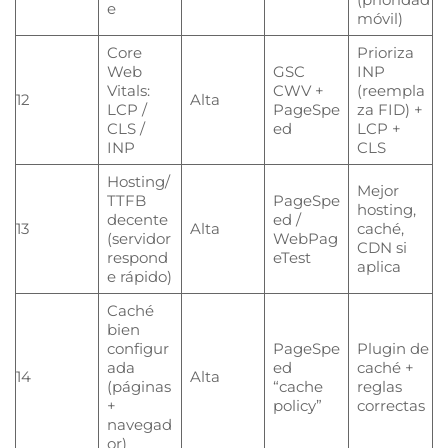
e
móvil)
Core
Prioriza
Web
GSC
INP
Vitals:
CWV +
(reempla
12
Alta
LCP /
PageSpe
za FID) +
CLS /
ed
LCP +
INP
CLS
Hosting/
Mejor
TTFB
PageSpe
hosting,
decente
ed /
13
Alta
caché,
(servidor
WebPag
CDN si
respond
eTest
aplica
e rápido)
Caché
bien
configur
PageSpe
Plugin de
ada
ed
caché +
14
Alta
(páginas
“cache
reglas
+
policy”
correctas
navegad
or)