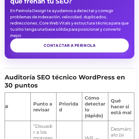
que frenan tu SEO?
En Perinola Design te ayudamos a detectar y corregir
problemas de indexación, velocidad, duplicados,
redirecciones, Core Web Vitals y estructura técnica para que
tu sitio tenga una base sólida para posicionar y convertir
mejor.
CONTACTAR A PERINOLA
Auditoría SEO técnico WordPress en
30 puntos
Cómo
Qué
Punto a
Priorida
detectar
#
hacer si
revisar
d
lo
está mal
(rápido)
“Disuadi
Desmárc
r a los
alo (si
motores
WP →