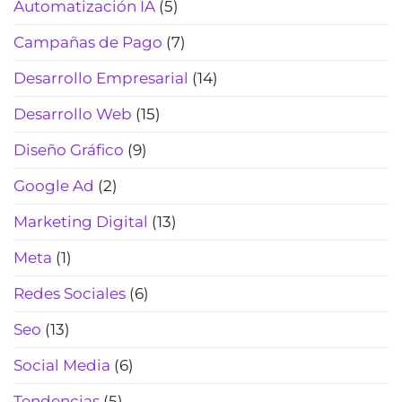
(Actualizado
Automatización IA
(5)
resultados
2026)
y
Campañas de Pago
(7)
pagos
(sin
Desarrollo Empresarial
(14)
perder
el
Desarrollo Web
(15)
toque
humano)
Diseño Gráfico
(9)
(2026)
Google Ad
(2)
Marketing Digital
(13)
Meta
(1)
Redes Sociales
(6)
Seo
(13)
Social Media
(6)
Tendencias
(5)