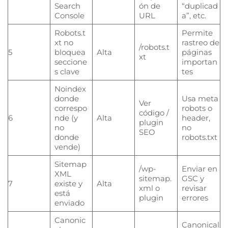
Search
ón de
“duplicad
Console
URL
a”, etc.
Robots.t
Permite
xt no
rastreo de
/robots.t
5
bloquea
Alta
páginas
xt
seccione
importan
s clave
tes
Noindex
donde
Usa meta
Ver
correspo
robots o
código /
6
nde (y
Alta
header,
plugin
no
no
SEO
donde
robots.txt
vende)
Sitemap
/wp-
Enviar en
XML
sitemap.
GSC y
7
existe y
Alta
xml o
revisar
está
plugin
errores
enviado
Canonic
Canonical