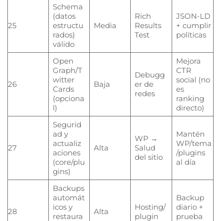
Schema
(datos
Rich
JSON-LD
25
estructu
Media
Results
+ cumplir
rados)
Test
políticas
válido
Open
Mejora
Graph/T
CTR
Debugg
witter
social (no
26
Baja
er de
Cards
es
redes
(opciona
ranking
l)
directo)
Segurid
ad y
Mantén
WP →
actualiz
WP/tema
27
Alta
Salud
aciones
/plugins
del sitio
(core/plu
al día
gins)
Backups
automát
Backup
icos y
Hosting/
diario +
28
Alta
restaura
plugin
prueba