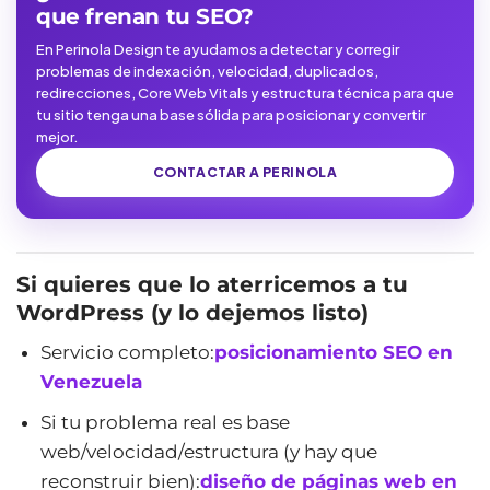
que frenan tu SEO?
En Perinola Design te ayudamos a detectar y corregir
problemas de indexación, velocidad, duplicados,
redirecciones, Core Web Vitals y estructura técnica para que
tu sitio tenga una base sólida para posicionar y convertir
mejor.
CONTACTAR A PERINOLA
Si quieres que lo aterricemos a tu
WordPress (y lo dejemos listo)
Servicio completo:
posicionamiento SEO en
Venezuela
Si tu problema real es base
web/velocidad/estructura (y hay que
reconstruir bien):
diseño de páginas web en