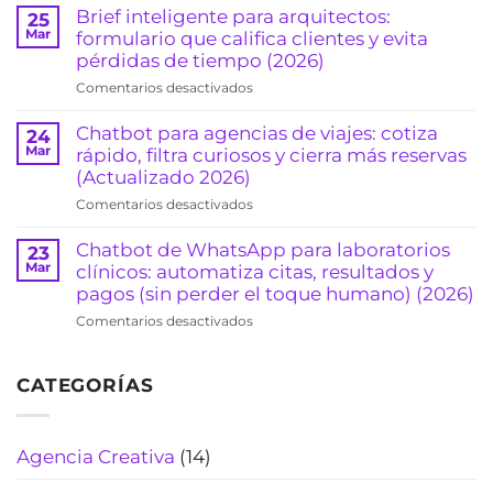
reduce
para
Brief inteligente para arquitectos:
25
ausentismo
abogados
Mar
formulario que califica clientes y evita
y
en
pérdidas de tiempo (2026)
sube
WhatsApp:
la
en
Comentarios desactivados
pre-
ocupación
Brief
califica
(clínicas
inteligente
Chatbot para agencias de viajes: cotiza
24
casos
y
para
Mar
rápido, filtra curiosos y cierra más reservas
y
consultorios)
arquitectos:
(Actualizado 2026)
agenda
(2026)
formulario
consultas
en
Comentarios desactivados
que
sin
Chatbot
califica
sonar
para
Chatbot de WhatsApp para laboratorios
23
clientes
“robot”
agencias
Mar
clínicos: automatiza citas, resultados y
y
(Actualizado
de
pagos (sin perder el toque humano) (2026)
evita
2026)
viajes:
pérdidas
en
Comentarios desactivados
cotiza
de
Chatbot
rápido,
tiempo
de
filtra
(2026)
CATEGORÍAS
WhatsApp
curiosos
para
y
laboratorios
cierra
clínicos:
Agencia Creativa
(14)
más
automatiza
reservas
citas,