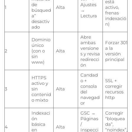
está
de
Ajustes
1
Alta
activo,
búsqued
→
frenas
a”
Lectura
indexació
desactiv
n)
ado
Abre
Dominio
ambas
Forzar 301
único
versione
a la
2
(con o
Alta
s y revisa
versión
sin
redirecci
principal
www)
ón
Candad
HTTPS
o +
SSL +
activo y
consola
corregir
3
sin
Alta
del
recursos
contenid
navegad
http
o mixto
or
Indexaci
GSC →
Corregir
ón
Páginas
“bloquea
básica
/
da”,
4
Alta
en
Inspecci
“noindex”,