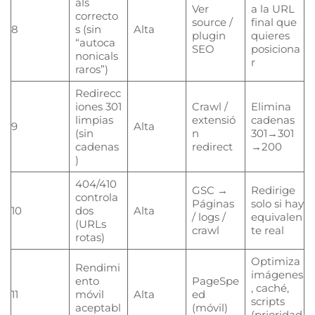
als
Ver
a la URL
correcto
source /
final que
8
s (sin
Alta
plugin
quieres
“autoca
SEO
posiciona
nonicals
r
raros”)
Redirecc
iones 301
Crawl /
Elimina
limpias
extensió
cadenas
9
Alta
(sin
n
301→301
cadenas
redirect
→200
)
404/410
GSC →
Redirige
controla
Páginas
solo si hay
10
dos
Alta
/ logs /
equivalen
(URLs
crawl
te real
rotas)
Optimiza
Rendimi
imágenes
ento
PageSpe
, caché,
11
móvil
Alta
ed
scripts
aceptabl
(móvil)
(prioridad