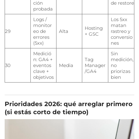
ción
de restore
probada
Logs /
Los 5xx
monitor
matan
Hosting
29
eo de
Alta
rastreo y
+ GSC
errores
conversio
(5xx)
nes
Medició
Sin
n: GA4 +
Tag
medición,
30
eventos
Media
Manager
no
clave +
/GA4
priorizas
objetivos
bien
Prioridades 2026: qué arreglar primero
(si estás corto de tiempo)