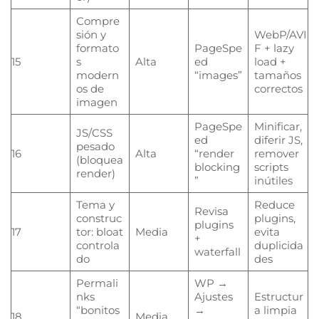
Compre
sión y
WebP/AVI
formato
PageSpe
F + lazy
15
s
Alta
ed
load +
modern
“images”
tamaños
os de
correctos
imagen
PageSpe
Minificar,
JS/CSS
ed
diferir JS,
pesado
16
Alta
“render
remover
(bloquea
blocking
scripts
render)
”
inútiles
Tema y
Reduce
Revisa
construc
plugins,
plugins
17
tor: bloat
Media
evita
+
controla
duplicida
waterfall
do
des
Permali
WP →
nks
Ajustes
Estructur
“bonitos
→
a limpia
18
Media