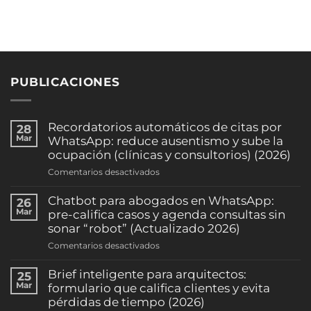
PUBLICACIONES
Recordatorios automáticos de citas por
28
Mar
WhatsApp: reduce ausentismo y sube la
ocupación (clínicas y consultorios) (2026)
en
Comentarios desactivados
Recordatorios
automáticos
Chatbot para abogados en WhatsApp:
26
de
Mar
pre-califica casos y agenda consultas sin
citas
sonar “robot” (Actualizado 2026)
por
en
Comentarios desactivados
WhatsApp:
Chatbot
reduce
para
Brief inteligente para arquitectos:
25
ausentismo
abogados
Mar
formulario que califica clientes y evita
y
en
pérdidas de tiempo (2026)
sube
WhatsApp: