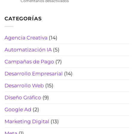
en
Comentarios desactivados
cotiza
de
Chatbot
rápido,
tiempo
de
filtra
(2026)
CATEGORÍAS
WhatsApp
curiosos
para
y
laboratorios
cierra
clínicos:
Agencia Creativa
(14)
más
automatiza
reservas
citas,
(Actualizado
Automatización IA
(5)
resultados
2026)
y
Campañas de Pago
(7)
pagos
(sin
Desarrollo Empresarial
(14)
perder
el
Desarrollo Web
(15)
toque
humano)
Diseño Gráfico
(9)
(2026)
Google Ad
(2)
Marketing Digital
(13)
Meta
(1)