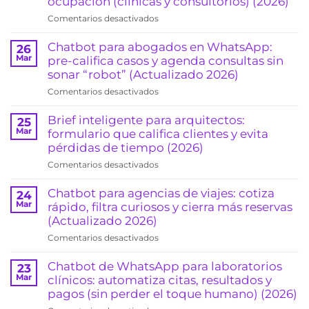
ocupación (clínicas y consultorios) (2026)
en
Comentarios desactivados
Recordatorios
automáticos
Chatbot para abogados en WhatsApp:
26
de
Mar
pre-califica casos y agenda consultas sin
citas
sonar “robot” (Actualizado 2026)
por
en
Comentarios desactivados
WhatsApp:
Chatbot
reduce
para
Brief inteligente para arquitectos:
25
ausentismo
abogados
Mar
formulario que califica clientes y evita
y
en
pérdidas de tiempo (2026)
sube
WhatsApp:
la
en
Comentarios desactivados
pre-
ocupación
Brief
califica
(clínicas
inteligente
Chatbot para agencias de viajes: cotiza
24
casos
y
para
Mar
rápido, filtra curiosos y cierra más reservas
y
consultorios)
arquitectos:
(Actualizado 2026)
agenda
(2026)
formulario
consultas
en
Comentarios desactivados
que
sin
Chatbot
califica
sonar
para
Chatbot de WhatsApp para laboratorios
23
clientes
“robot”
agencias
Mar
clínicos: automatiza citas, resultados y
y
(Actualizado
de
pagos (sin perder el toque humano) (2026)
evita
2026)
viajes:
pérdidas