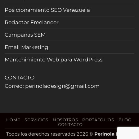
y
Posicionamiento SEO Venezuela
cierra
más
Redactor Freelancer
reservas
(Actualizado
Campañas SEM
2026)
Email Marketing
Mantenimiento Web para WordPress
CONTACTO
Correo: perinoladesign@gmail.com
HOME
SERVICIOS
NOSOTROS
PORTAFOLIOS
BLOG
CONTACTO
Todos los derechos reservados 2026 ©
Perinola Design