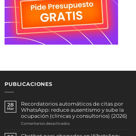
PUBLICACIONES
Recordatorios automáticos de citas por
28
Mar
WhatsApp: reduce ausentismo y sube la
ocupación (clínicas y consultorios) (2026)
en
Comentarios desactivados
Recordatorios
automáticos
Chatbot para abogados en WhatsApp: