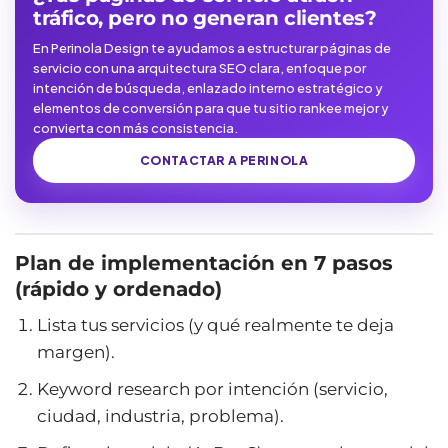
tráfico, pero no generan clientes?
En Perinola Design te ayudamos a estructurar páginas de
servicio con una arquitectura SEO clara, enfoque por
intención de búsqueda, enlazado interno estratégico y
elementos de conversión para que tu sitio rankee mejor y
convierta con más consistencia.
CONTACTAR A PERINOLA
Plan de implementación en 7 pasos
(rápido y ordenado)
Lista tus servicios (y qué realmente te deja
margen).
Keyword research por intención (servicio,
ciudad, industria, problema).