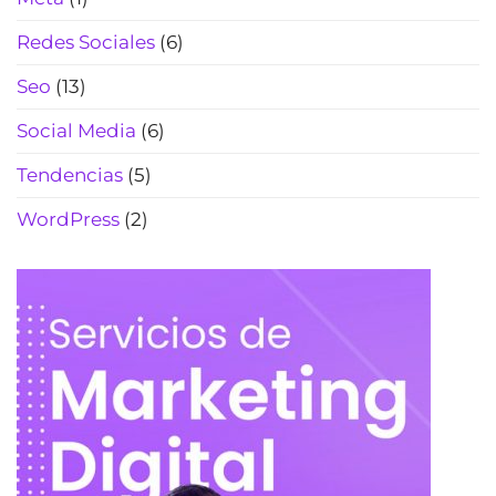
Redes Sociales
(6)
Seo
(13)
Social Media
(6)
Tendencias
(5)
WordPress
(2)