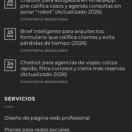
26
de
Mar
pre-califica casos y agenda consultas sin
citas
sonar “robot” (Actualizado 2026)
por
en
Comentarios desactivados
WhatsApp:
Chatbot
reduce
para
Brief inteligente para arquitectos:
25
ausentismo
abogados
Mar
formulario que califica clientes y evita
y
en
pérdidas de tiempo (2026)
sube
WhatsApp:
la
en
Comentarios desactivados
pre-
ocupación
Brief
califica
(clínicas
inteligente
Chatbot para agencias de viajes: cotiza
24
casos
y
para
Mar
rápido, filtra curiosos y cierra más reservas
y
consultorios)
arquitectos:
(Actualizado 2026)
agenda
(2026)
formulario
consultas
en
Comentarios desactivados
que
sin
Chatbot
califica
sonar
para
clientes
“robot”
SERVICIOS
agencias
y
(Actualizado
de
evita
2026)
viajes:
pérdidas
cotiza
Diseño de página web profesional
de
rápido,
tiempo
filtra
(2026)
Planes para redes sociales
curiosos