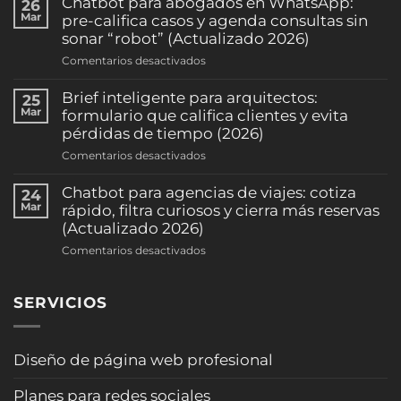
Chatbot para abogados en WhatsApp:
26
de
Mar
pre-califica casos y agenda consultas sin
citas
sonar “robot” (Actualizado 2026)
por
en
Comentarios desactivados
WhatsApp:
Chatbot
reduce
para
Brief inteligente para arquitectos:
25
ausentismo
abogados
Mar
formulario que califica clientes y evita
y
en
pérdidas de tiempo (2026)
sube
WhatsApp:
la
en
Comentarios desactivados
pre-
ocupación
Brief
califica
(clínicas
inteligente
Chatbot para agencias de viajes: cotiza
24
casos
y
para
Mar
rápido, filtra curiosos y cierra más reservas
y
consultorios)
arquitectos:
(Actualizado 2026)
agenda
(2026)
formulario
consultas
en
Comentarios desactivados
que
sin
Chatbot
califica
sonar
para
clientes
“robot”
SERVICIOS
agencias
y
(Actualizado
de
evita
2026)
viajes:
pérdidas
cotiza
Diseño de página web profesional
de
rápido,
tiempo
filtra
(2026)
Planes para redes sociales