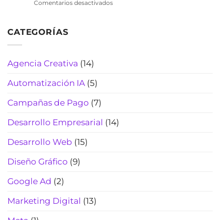
pérdidas
en
Comentarios desactivados
cotiza
de
Chatbot
rápido,
tiempo
de
filtra
(2026)
CATEGORÍAS
WhatsApp
curiosos
para
y
laboratorios
cierra
clínicos:
Agencia Creativa
(14)
más
automatiza
reservas
citas,
(Actualizado
Automatización IA
(5)
resultados
2026)
y
Campañas de Pago
(7)
pagos
(sin
Desarrollo Empresarial
(14)
perder
el
Desarrollo Web
(15)
toque
humano)
Diseño Gráfico
(9)
(2026)
Google Ad
(2)
Marketing Digital
(13)