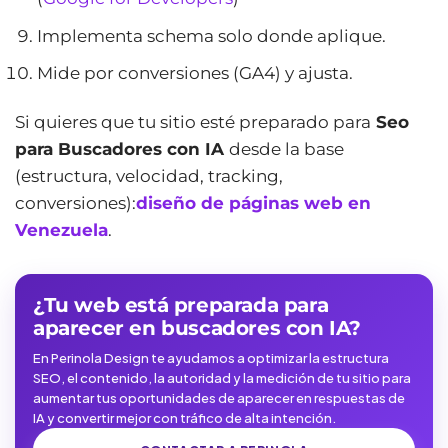
Implementa schema solo donde aplique.
Mide por conversiones (GA4) y ajusta.
Si quieres que tu sitio esté preparado para
Seo
para Buscadores con IA
desde la base
(estructura, velocidad, tracking,
conversiones):
diseño de páginas web en
Venezuela
.
¿Tu web está preparada para
aparecer en buscadores con IA?
En Perinola Design te ayudamos a optimizar la estructura
SEO, el contenido, la autoridad y la medición de tu sitio para
aumentar tus oportunidades de aparecer en respuestas de
IA y convertir mejor con tráfico de alta intención.