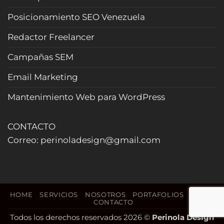
curiosos
y
Posicionamiento SEO Venezuela
cierra
más
Redactor Freelancer
reservas
(Actualizado
Campañas SEM
2026)
Email Marketing
Mantenimiento Web para WordPress
CONTACTO
Correo: perinoladesign@gmail.com
HOME
SERVICIOS
NOSOTROS
PORTAFOLIOS
BLOG
CONTACTO
Todos los derechos reservados 2026 ©
Perinola Design