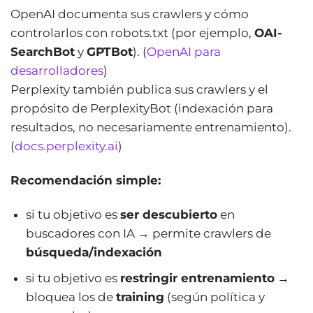
OpenAI documenta sus crawlers y cómo
controlarlos con robots.txt (por ejemplo,
OAI-
SearchBot
y
GPTBot
). (
OpenAI para
desarrolladores
)
Perplexity también publica sus crawlers y el
propósito de PerplexityBot (indexación para
resultados, no necesariamente entrenamiento).
(
docs.perplexity.ai
)
Recomendación simple:
si tu objetivo es
ser descubierto
en
buscadores con IA → permite crawlers de
búsqueda/indexación
si tu objetivo es
restringir entrenamiento
→
bloquea los de
training
(según política y