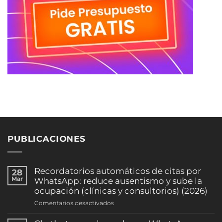
PUBLICACIONES
Recordatorios automáticos de citas por
28
Mar
WhatsApp: reduce ausentismo y sube la
ocupación (clínicas y consultorios) (2026)
en
Comentarios desactivados
Recordatorios
automáticos