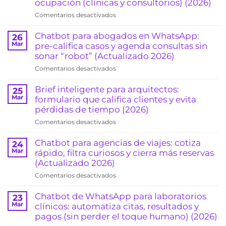
ocupación (clínicas y consultorios) (2026)
en
Comentarios desactivados
Recordatorios
automáticos
Chatbot para abogados en WhatsApp:
26
de
Mar
pre-califica casos y agenda consultas sin
citas
sonar “robot” (Actualizado 2026)
por
en
Comentarios desactivados
WhatsApp:
Chatbot
reduce
para
Brief inteligente para arquitectos:
25
ausentismo
abogados
Mar
formulario que califica clientes y evita
y
en
pérdidas de tiempo (2026)
sube
WhatsApp:
la
en
Comentarios desactivados
pre-
ocupación
Brief
califica
(clínicas
inteligente
Chatbot para agencias de viajes: cotiza
24
casos
y
para
Mar
rápido, filtra curiosos y cierra más reservas
y
consultorios)
arquitectos:
(Actualizado 2026)
agenda
(2026)
formulario
consultas
en
Comentarios desactivados
que
sin
Chatbot
califica
sonar
para
Chatbot de WhatsApp para laboratorios
23
clientes
“robot”
agencias
Mar
clínicos: automatiza citas, resultados y
y
(Actualizado
de
pagos (sin perder el toque humano) (2026)
evita
2026)
viajes: