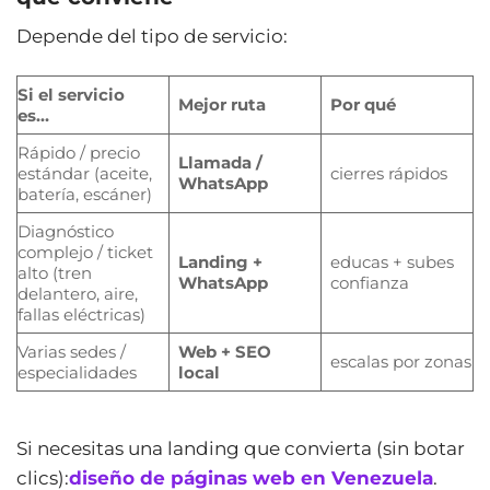
Depende del tipo de servicio:
Si el servicio
Mejor ruta
Por qué
es…
Rápido / precio
Llamada /
estándar (aceite,
cierres rápidos
WhatsApp
batería, escáner)
Diagnóstico
complejo / ticket
Landing +
educas + subes
alto (tren
WhatsApp
confianza
delantero, aire,
fallas eléctricas)
Varias sedes /
Web + SEO
escalas por zonas
especialidades
local
Si necesitas una landing que convierta (sin botar
clics):
diseño de páginas web en Venezuela
.