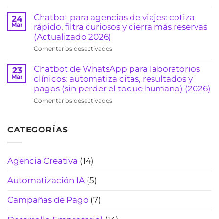
pre-
ocupación
Brief
califica
(clínicas
inteligente
Chatbot para agencias de viajes: cotiza
24
casos
y
para
Mar
rápido, filtra curiosos y cierra más reservas
y
consultorios)
arquitectos:
(Actualizado 2026)
agenda
(2026)
formulario
consultas
en
Comentarios desactivados
que
sin
Chatbot
califica
sonar
para
Chatbot de WhatsApp para laboratorios
23
clientes
“robot”
agencias
Mar
clínicos: automatiza citas, resultados y
y
(Actualizado
de
pagos (sin perder el toque humano) (2026)
evita
2026)
viajes:
pérdidas
en
Comentarios desactivados
cotiza
de
Chatbot
rápido,
tiempo
de
filtra
(2026)
CATEGORÍAS
WhatsApp
curiosos
para
y
laboratorios
cierra
clínicos:
Agencia Creativa
(14)
más
automatiza
reservas
citas,
(Actualizado
Automatización IA
(5)
resultados
2026)
y
Campañas de Pago
(7)
pagos
(sin