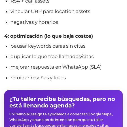
RSA + call assets
vincular GBP para location assets
negativas y horarios
4: optimización (lo que baja costos)
pausar keywords caras sin citas
duplicar lo que trae llamadas/citas
mejorar respuesta en WhatsApp (SLA)
reforzar reseñas y fotos
¿Tu taller recibe búsquedas, pero no
está llenando agenda?
En Perinola Design te ayudamos a conectar Google Maps,
WhatsApp y anuncios de intención para que tu taller
convierta más búsquedas en llamadas, mensajes y citas