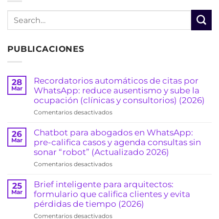
PUBLICACIONES
Recordatorios automáticos de citas por
28
Mar
WhatsApp: reduce ausentismo y sube la
ocupación (clínicas y consultorios) (2026)
en
Comentarios desactivados
Recordatorios
automáticos
Chatbot para abogados en WhatsApp:
26
de
Mar
pre-califica casos y agenda consultas sin
citas
sonar “robot” (Actualizado 2026)
por
en
Comentarios desactivados
WhatsApp:
Chatbot
reduce
para
Brief inteligente para arquitectos:
25
ausentismo
abogados
Mar
formulario que califica clientes y evita
y
en
pérdidas de tiempo (2026)
sube
WhatsApp:
la
en
Comentarios desactivados