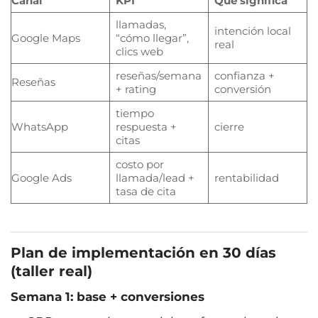
Canal
KPI
Qué significa
llamadas,
intención local
Google Maps
“cómo llegar”,
real
clics web
reseñas/semana
confianza +
Reseñas
+ rating
conversión
tiempo
WhatsApp
respuesta +
cierre
citas
costo por
Google Ads
llamada/lead +
rentabilidad
tasa de cita
Plan de implementación en 30 días
(taller real)
Semana 1: base + conversiones