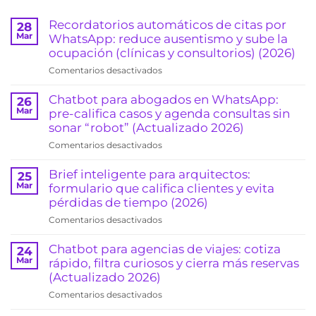
Recordatorios automáticos de citas por
28
Mar
WhatsApp: reduce ausentismo y sube la
ocupación (clínicas y consultorios) (2026)
en
Comentarios desactivados
Recordatorios
automáticos
Chatbot para abogados en WhatsApp:
26
de
Mar
pre-califica casos y agenda consultas sin
citas
sonar “robot” (Actualizado 2026)
por
en
Comentarios desactivados
WhatsApp:
Chatbot
reduce
para
Brief inteligente para arquitectos:
25
ausentismo
abogados
Mar
formulario que califica clientes y evita
y
en
pérdidas de tiempo (2026)
sube
WhatsApp:
la
en
Comentarios desactivados
pre-
ocupación
Brief
califica
(clínicas
inteligente
Chatbot para agencias de viajes: cotiza
24
casos
y
para
Mar
rápido, filtra curiosos y cierra más reservas
y
consultorios)
arquitectos:
(Actualizado 2026)
agenda
(2026)
formulario
consultas
en
Comentarios desactivados
que
sin
Chatbot
califica