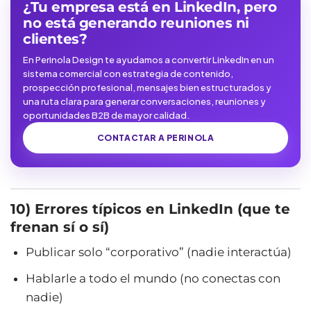
¿Tu empresa está en LinkedIn, pero
no está generando reuniones ni
clientes?
En Perinola Design te ayudamos a convertir LinkedIn en un
sistema comercial con estrategia de contenido,
prospección profesional, mensajes bien estructurados y
una ruta clara para generar conversaciones, reuniones y
oportunidades B2B de mayor calidad.
CONTACTAR A PERINOLA
10) Errores típicos en LinkedIn (que te
frenan sí o sí)
Publicar solo “corporativo” (nadie interactúa)
Hablarle a todo el mundo (no conectas con
nadie)