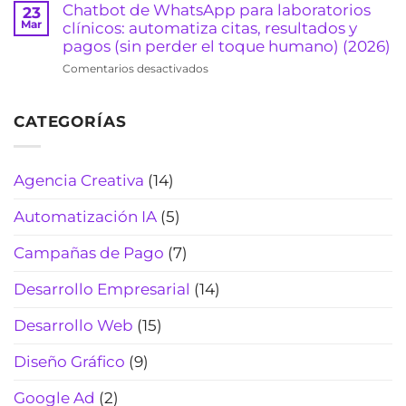
sonar
para
Chatbot de WhatsApp para laboratorios
23
clientes
“robot”
agencias
Mar
clínicos: automatiza citas, resultados y
y
(Actualizado
de
pagos (sin perder el toque humano) (2026)
evita
2026)
viajes:
pérdidas
en
Comentarios desactivados
cotiza
de
Chatbot
rápido,
tiempo
de
filtra
(2026)
CATEGORÍAS
WhatsApp
curiosos
para
y
laboratorios
cierra
clínicos:
Agencia Creativa
(14)
más
automatiza
reservas
citas,
(Actualizado
Automatización IA
(5)
resultados
2026)
y
Campañas de Pago
(7)
pagos
(sin
Desarrollo Empresarial
(14)
perder
el
Desarrollo Web
(15)
toque
humano)
Diseño Gráfico
(9)
(2026)
Google Ad
(2)