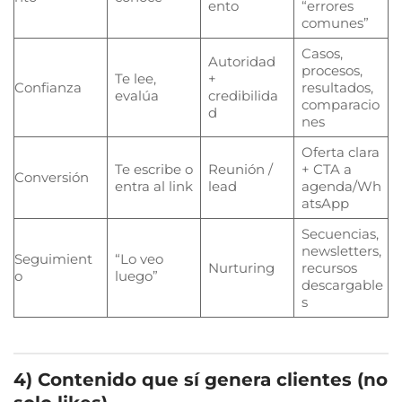
ento
“errores
comunes”
Casos,
Autoridad
procesos,
Te lee,
+
Confianza
resultados,
evalúa
credibilida
comparacio
d
nes
Oferta clara
Te escribe o
Reunión /
+ CTA a
Conversión
entra al link
lead
agenda/Wh
atsApp
Secuencias,
newsletters,
Seguimient
“Lo veo
Nurturing
recursos
o
luego”
descargable
s
4) Contenido que sí genera clientes (no