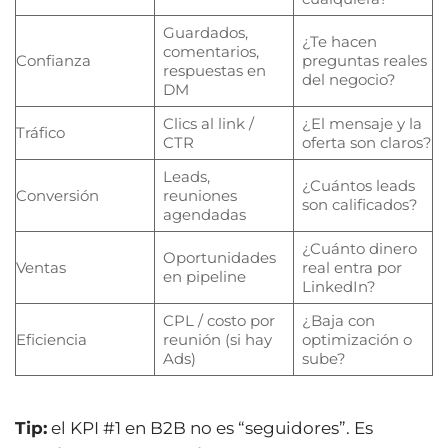
Guardados,
¿Te hacen
comentarios,
Confianza
preguntas reales
respuestas en
del negocio?
DM
Clics al link /
¿El mensaje y la
Tráfico
CTR
oferta son claros?
Leads,
¿Cuántos leads
Conversión
reuniones
son calificados?
agendadas
¿Cuánto dinero
Oportunidades
Ventas
real entra por
en pipeline
LinkedIn?
CPL / costo por
¿Baja con
Eficiencia
reunión (si hay
optimización o
Ads)
sube?
Tip:
el KPI #1 en B2B no es “seguidores”. Es