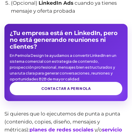
(Opcional)
LinkedIn Ads
cuando ya tienes
mensaje y oferta probada
¿Tu empresa está en LinkedIn, pero
no está generando reuniones ni
clientes?
En Perinola Design te ayudamos a convertir LinkedIn en un
sistema comercial con estrategia de contenido,
prospección profesional, mensajes bien estructurados y
una ruta clara para generar conversaciones, reuniones y
oportunidades B2B de mayor calidad.
CONTACTAR A PERINOLA
Si quieres que lo ejecutemos de punta a punta
(contenido, copies, diseño, mensajes y
métricas):
planes de redes sociales
y/o
servicio