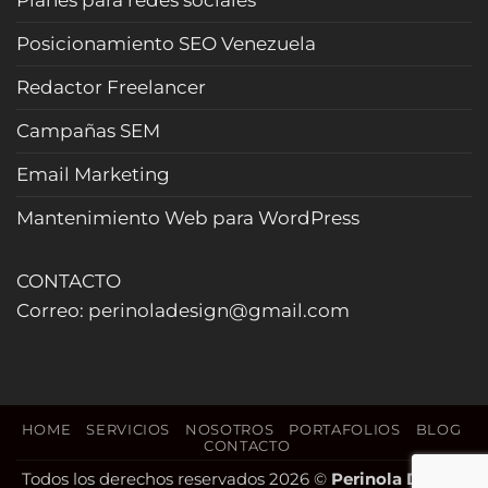
curiosos
y
Posicionamiento SEO Venezuela
cierra
más
Redactor Freelancer
reservas
(Actualizado
Campañas SEM
2026)
Email Marketing
Mantenimiento Web para WordPress
CONTACTO
Correo: perinoladesign@gmail.com
HOME
SERVICIOS
NOSOTROS
PORTAFOLIOS
BLOG
CONTACTO
Todos los derechos reservados 2026 ©
Perinola Design