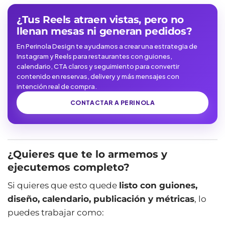
¿Tus Reels atraen vistas, pero no
llenan mesas ni generan pedidos?
En Perinola Design te ayudamos a crear una estrategia de
Instagram y Reels para restaurantes con guiones,
calendario, CTA claros y seguimiento para convertir
contenido en reservas, delivery y más mensajes con
intención real de compra.
CONTACTAR A PERINOLA
¿Quieres que te lo armemos y
ejecutemos completo?
Si quieres que esto quede
listo con guiones,
diseño, calendario, publicación y métricas
, lo
puedes trabajar como: