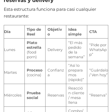
reservas y delivery
Esta estructura funciona para casi cualquier
restaurante:
Tipo de
Objetiv
Idea
Día
CTA
Reel
o
simple
Plato
“El más
“Pide por
estrella
pedido
Lunes
Delivery
WhatsAp
(food
de la
p”
porn)
semana”
“Así lo
Proceso
Confianz
prepara
“Guárdalo
Martes
(cocina)
a
mos
/ Ven hoy”
(rápido)”
Reacció
Prueba
n cliente
Miércoles
Reservas
“Reserva”
social
/ mesa
llena
Combo/