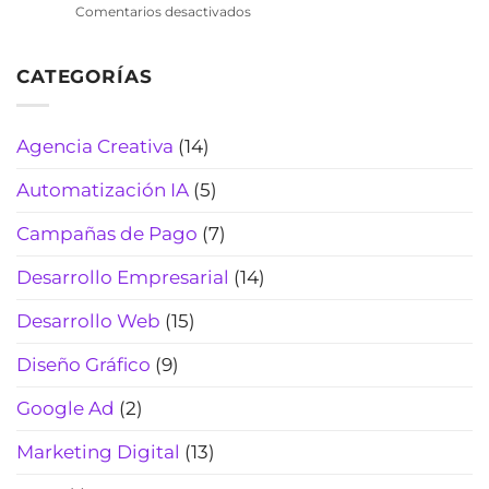
pérdidas
en
Comentarios desactivados
cotiza
de
Chatbot
rápido,
tiempo
de
filtra
(2026)
CATEGORÍAS
WhatsApp
curiosos
para
y
laboratorios
cierra
clínicos:
Agencia Creativa
(14)
más
automatiza
reservas
citas,
(Actualizado
Automatización IA
(5)
resultados
2026)
y
Campañas de Pago
(7)
pagos
(sin
Desarrollo Empresarial
(14)
perder
el
Desarrollo Web
(15)
toque
humano)
Diseño Gráfico
(9)
(2026)
Google Ad
(2)
Marketing Digital
(13)