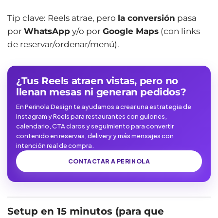
Tip clave: Reels atrae, pero
la conversión
pasa
por
WhatsApp
y/o por
Google Maps
(con links
de reservar/ordenar/menú).
¿Tus Reels atraen vistas, pero no
llenan mesas ni generan pedidos?
En Perinola Design te ayudamos a crear una estrategia de
Instagram y Reels para restaurantes con guiones,
calendario, CTA claros y seguimiento para convertir
contenido en reservas, delivery y más mensajes con
intención real de compra.
CONTACTAR A PERINOLA
Setup en 15 minutos (para que