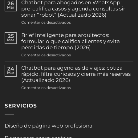
automáticos
Chatbot para abogados en WhatsApp:
26
de
Mar
pre-califica casos y agenda consultas sin
citas
sonar “robot” (Actualizado 2026)
por
en
Comentarios desactivados
WhatsApp:
Chatbot
reduce
para
Brief inteligente para arquitectos:
25
ausentismo
abogados
Mar
formulario que califica clientes y evita
y
en
pérdidas de tiempo (2026)
sube
WhatsApp:
la
en
Comentarios desactivados
pre-
ocupación
Brief
califica
(clínicas
inteligente
Chatbot para agencias de viajes: cotiza
24
casos
y
para
Mar
rápido, filtra curiosos y cierra más reservas
y
consultorios)
arquitectos:
(Actualizado 2026)
agenda
(2026)
formulario
consultas
en
Comentarios desactivados
que
sin
Chatbot
califica
sonar
para
clientes
“robot”
SERVICIOS
agencias
y
(Actualizado
de
evita
2026)
viajes:
pérdidas
cotiza
Diseño de página web profesional
de
rápido,
tiempo
filtra
(2026)
Planes para redes sociales