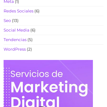
Meta
(1)
Redes Sociales
(6)
Seo
(13)
Social Media
(6)
Tendencias
(5)
WordPress
(2)