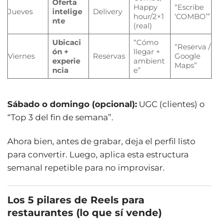
Oferta
Happy
“Escribe
Jueves
intelige
Delivery
hour/2×1
‘COMBO’”
nte
(real)
Ubicaci
“Cómo
“Reserva /
ón +
llegar +
Viernes
Reservas
Google
experie
ambient
Maps”
ncia
e”
Sábado o domingo (opcional):
UGC (clientes) o
“Top 3 del fin de semana”.
Ahora bien, antes de grabar, deja el perfil listo
para convertir. Luego, aplica esta estructura
semanal repetible para no improvisar.
Los 5 pilares de Reels para
restaurantes (lo que sí vende)