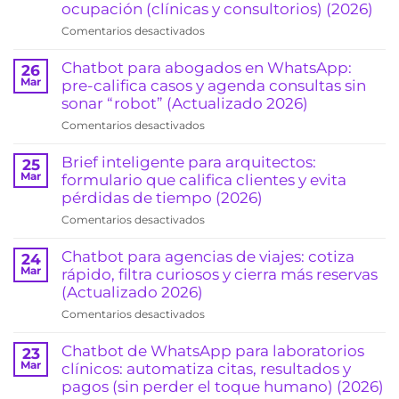
ocupación (clínicas y consultorios) (2026)
en
Comentarios desactivados
Recordatorios
automáticos
Chatbot para abogados en WhatsApp:
26
de
Mar
pre-califica casos y agenda consultas sin
citas
sonar “robot” (Actualizado 2026)
por
en
Comentarios desactivados
WhatsApp:
Chatbot
reduce
para
Brief inteligente para arquitectos:
25
ausentismo
abogados
Mar
formulario que califica clientes y evita
y
en
pérdidas de tiempo (2026)
sube
WhatsApp:
la
en
Comentarios desactivados
pre-
ocupación
Brief
califica
(clínicas
inteligente
Chatbot para agencias de viajes: cotiza
24
casos
y
para
Mar
rápido, filtra curiosos y cierra más reservas
y
consultorios)
arquitectos:
(Actualizado 2026)
agenda
(2026)
formulario
consultas
en
Comentarios desactivados
que
sin
Chatbot
califica
sonar
para
Chatbot de WhatsApp para laboratorios
23
clientes
“robot”
agencias
Mar
clínicos: automatiza citas, resultados y
y
(Actualizado
de
pagos (sin perder el toque humano) (2026)
evita
2026)
viajes: