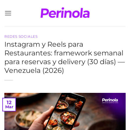
Saltar
al
contenido
REDES SOCIALES
Instagram y Reels para
Restaurantes: framework semanal
para reservas y delivery (30 días) —
Venezuela (2026)
12
Mar