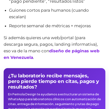
“pago pendiente”, “resultados listos”
Guiones cortos para humanos (cuando
escalan)
Reporte semanal de métricas + mejoras
Si además quieres una web/portal (para
descarga segura, pagos, landing informativa),
eso va de la mano con
diseño de páginas web
en Venezuela
.
¿Tu laboratorio recibe mensajes,
pero pierde tiempo en citas, pagos y
resultados?
En Perinola Design te ayudamos a estructurar un sistema de
WhatsApp para laboratorios clínicos con automatización de
citas, entrega de información, seguimiento y rutas de pago
que mejoran la atención sin perder el trato humano ni la