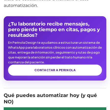
automatización.
¿Tu laboratorio recibe mensajes,
pero pierde tiempo en citas, pagos y
resultados?
En Perinola Design te ayudamos a estructurar un sistema de
WhatsApp para laboratorios clínicos con automatización de
citas, entrega de información, seguimiento y rutas de pago
que mejoran la atención sin perder el trato humano ni la
confianza del paciente.
CONTACTAR A PERINOLA
Qué puedes automatizar hoy (y qué
NO)