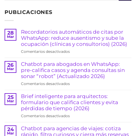
PUBLICACIONES
Recordatorios automáticos de citas por
28
Mar
WhatsApp: reduce ausentismo y sube la
ocupación (clínicas y consultorios) (2026)
en
Comentarios desactivados
Recordatorios
automáticos
Chatbot para abogados en WhatsApp:
26
de
Mar
pre-califica casos y agenda consultas sin
citas
sonar “robot” (Actualizado 2026)
por
en
Comentarios desactivados
WhatsApp:
Chatbot
reduce
para
Brief inteligente para arquitectos:
25
ausentismo
abogados
Mar
formulario que califica clientes y evita
y
en
pérdidas de tiempo (2026)
sube
WhatsApp:
la
en
Comentarios desactivados
pre-
ocupación
Brief
califica
(clínicas
inteligente
Chatbot para agencias de viajes: cotiza
24
casos
y
para
Mar
rápido, filtra curiosos y cierra más reservas
y