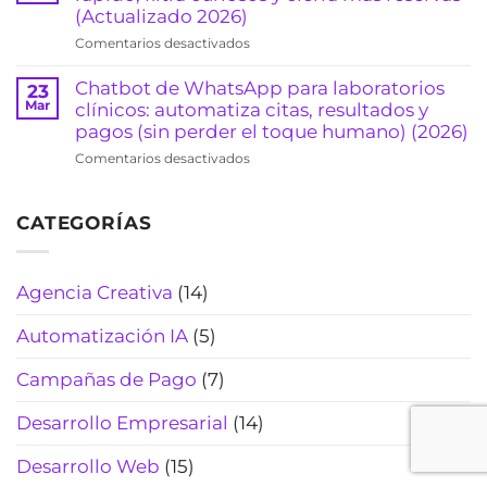
consultorios)
arquitectos:
(Actualizado 2026)
agenda
(2026)
formulario
consultas
en
Comentarios desactivados
que
sin
Chatbot
califica
sonar
para
Chatbot de WhatsApp para laboratorios
23
clientes
“robot”
agencias
Mar
clínicos: automatiza citas, resultados y
y
(Actualizado
de
pagos (sin perder el toque humano) (2026)
evita
2026)
viajes:
pérdidas
en
Comentarios desactivados
cotiza
de
Chatbot
rápido,
tiempo
de
filtra
(2026)
CATEGORÍAS
WhatsApp
curiosos
para
y
laboratorios
cierra
clínicos:
Agencia Creativa
(14)
más
automatiza
reservas
citas,
(Actualizado
Automatización IA
(5)
resultados
2026)
y
Campañas de Pago
(7)
pagos
(sin
Desarrollo Empresarial
(14)
perder
el
Desarrollo Web
(15)
toque