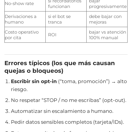
si recordatorios
bajar
No-show rate
funcionan
progresivamente
Derivaciones a
si el bot se
debe bajar con
humano
tranca
mejoras
Costo operativo
bajar vs atención
ROI
por cita
100% manual
Errores típicos (los que más causan
quejas o bloqueos)
Escribir sin opt-in
(“toma, promoción”) → alto
riesgo.
No respetar “STOP / no me escribas” (opt-out).
Automatizar sin escalamiento a humano.
Pedir datos sensibles completos (tarjeta/IDs).