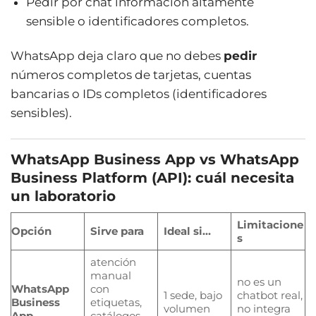
Pedir por chat información altamente
sensible o identificadores completos.
WhatsApp deja claro que no debes
pedir
números completos de tarjetas, cuentas
bancarias o IDs completos (identificadores
sensibles).
WhatsApp Business App vs WhatsApp
Business Platform (API): cuál necesita
un laboratorio
Limitacione
Opción
Sirve para
Ideal si…
s
atención
manual
no es un
WhatsApp
con
1 sede, bajo
chatbot real,
Business
etiquetas,
volumen
no integra
App
catálogos,