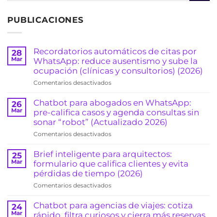
PUBLICACIONES
Recordatorios automáticos de citas por
28
Mar
WhatsApp: reduce ausentismo y sube la
ocupación (clínicas y consultorios) (2026)
en
Comentarios desactivados
Recordatorios
automáticos
Chatbot para abogados en WhatsApp:
26
de
Mar
pre-califica casos y agenda consultas sin
citas
sonar “robot” (Actualizado 2026)
por
en
Comentarios desactivados
WhatsApp:
Chatbot
reduce
para
Brief inteligente para arquitectos:
25
ausentismo
abogados
Mar
formulario que califica clientes y evita
y
en
pérdidas de tiempo (2026)
sube
WhatsApp:
la
en
Comentarios desactivados
pre-
ocupación
Brief
califica
(clínicas
inteligente
Chatbot para agencias de viajes: cotiza
24
casos
y
para
Mar
rápido, filtra curiosos y cierra más reservas
y