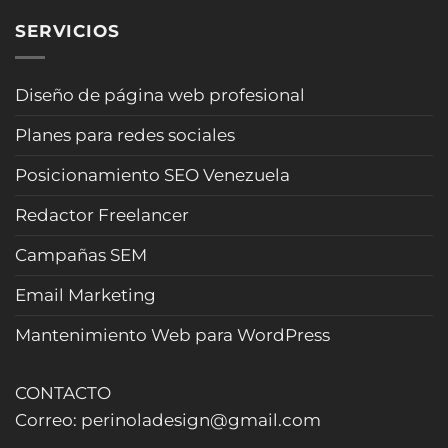
sonar
para
clientes
“robot”
SERVICIOS
agencias
y
(Actualizado
de
evita
2026)
viajes:
pérdidas
cotiza
Diseño de página web profesional
de
rápido,
tiempo
filtra
(2026)
Planes para redes sociales
curiosos
y
Posicionamiento SEO Venezuela
cierra
más
Redactor Freelancer
reservas
(Actualizado
Campañas SEM
2026)
Email Marketing
Mantenimiento Web para WordPress
CONTACTO
Correo: perinoladesign@gmail.com