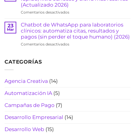
consultorios)
arquitectos:
(Actualizado 2026)
agenda
(2026)
formulario
consultas
en
Comentarios desactivados
que
sin
Chatbot
califica
sonar
para
Chatbot de WhatsApp para laboratorios
23
clientes
“robot”
agencias
Mar
clínicos: automatiza citas, resultados y
y
(Actualizado
de
pagos (sin perder el toque humano) (2026)
evita
2026)
viajes:
pérdidas
en
Comentarios desactivados
cotiza
de
Chatbot
rápido,
tiempo
de
filtra
(2026)
CATEGORÍAS
WhatsApp
curiosos
para
y
laboratorios
cierra
clínicos:
Agencia Creativa
(14)
más
automatiza
reservas
citas,
(Actualizado
Automatización IA
(5)
resultados
2026)
y
Campañas de Pago
(7)
pagos
(sin
Desarrollo Empresarial
(14)
perder
el
Desarrollo Web
(15)
toque