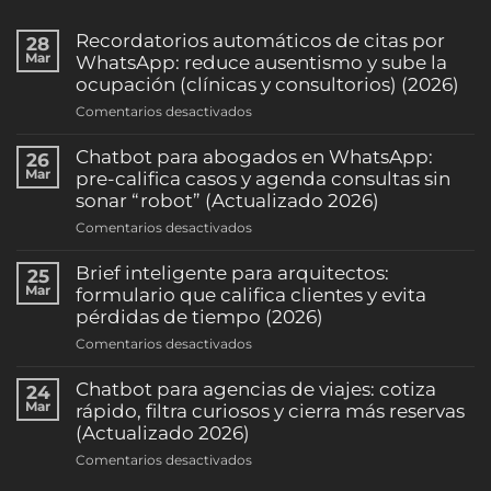
Recordatorios automáticos de citas por
28
Mar
WhatsApp: reduce ausentismo y sube la
ocupación (clínicas y consultorios) (2026)
en
Comentarios desactivados
Recordatorios
automáticos
Chatbot para abogados en WhatsApp:
26
de
Mar
pre-califica casos y agenda consultas sin
citas
sonar “robot” (Actualizado 2026)
por
en
Comentarios desactivados
WhatsApp:
Chatbot
reduce
para
Brief inteligente para arquitectos:
25
ausentismo
abogados
Mar
formulario que califica clientes y evita
y
en
pérdidas de tiempo (2026)
sube
WhatsApp:
la
en
Comentarios desactivados
pre-
ocupación
Brief
califica
(clínicas
inteligente
Chatbot para agencias de viajes: cotiza
24
casos
y
para
Mar
rápido, filtra curiosos y cierra más reservas
y
consultorios)
arquitectos:
(Actualizado 2026)
agenda
(2026)
formulario
consultas
en
Comentarios desactivados
que
sin
Chatbot
califica