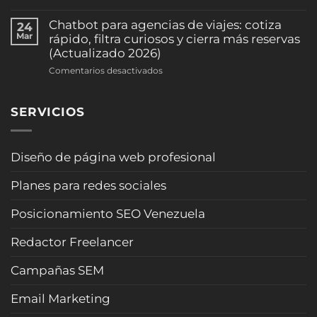
pre-
ocupación
Brief
califica
(clínicas
inteligente
Chatbot para agencias de viajes: cotiza
24
casos
y
para
Mar
rápido, filtra curiosos y cierra más reservas
y
consultorios)
arquitectos:
(Actualizado 2026)
agenda
(2026)
formulario
consultas
en
Comentarios desactivados
que
sin
Chatbot
califica
sonar
para
clientes
“robot”
SERVICIOS
agencias
y
(Actualizado
de
evita
2026)
viajes:
pérdidas
cotiza
Diseño de página web profesional
de
rápido,
tiempo
filtra
(2026)
Planes para redes sociales
curiosos
y
Posicionamiento SEO Venezuela
cierra
más
Redactor Freelancer
reservas
(Actualizado
Campañas SEM
2026)
Email Marketing