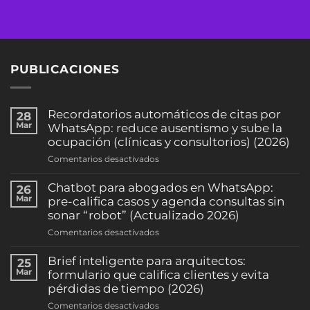
PUBLICACIONES
Recordatorios automáticos de citas por
28
Mar
WhatsApp: reduce ausentismo y sube la
ocupación (clínicas y consultorios) (2026)
en
Comentarios desactivados
Recordatorios
automáticos
Chatbot para abogados en WhatsApp:
26
de
Mar
pre-califica casos y agenda consultas sin
citas
sonar “robot” (Actualizado 2026)
por
en
Comentarios desactivados
WhatsApp:
Chatbot
reduce
para
Brief inteligente para arquitectos:
25
ausentismo
abogados
Mar
formulario que califica clientes y evita
y
en
pérdidas de tiempo (2026)
sube
WhatsApp:
la
en
Comentarios desactivados