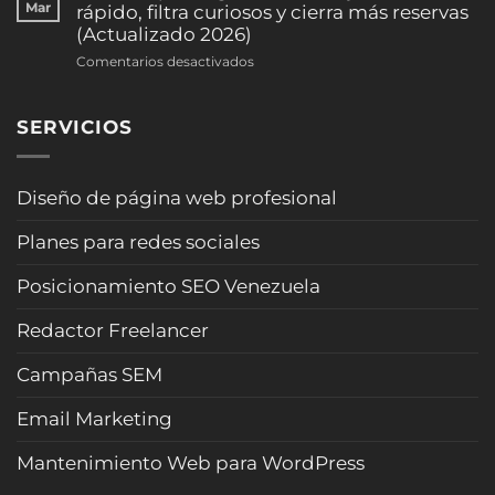
y
para
Mar
rápido, filtra curiosos y cierra más reservas
y
consultorios)
arquitectos:
(Actualizado 2026)
agenda
(2026)
formulario
consultas
en
Comentarios desactivados
que
sin
Chatbot
califica
sonar
para
clientes
“robot”
SERVICIOS
agencias
y
(Actualizado
de
evita
2026)
viajes:
pérdidas
cotiza
Diseño de página web profesional
de
rápido,
tiempo
filtra
(2026)
Planes para redes sociales
curiosos
y
Posicionamiento SEO Venezuela
cierra
más
Redactor Freelancer
reservas
(Actualizado
Campañas SEM
2026)
Email Marketing
Mantenimiento Web para WordPress