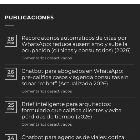
PUBLICACIONES
Recordatorios automáticos de citas por
28
Mar
WhatsApp: reduce ausentismo y sube la
ocupación (clínicas y consultorios) (2026)
en
Comentarios desactivados
Recordatorios
automáticos
Chatbot para abogados en WhatsApp:
26
de
Mar
pre-califica casos y agenda consultas sin
citas
sonar “robot” (Actualizado 2026)
por
en
Comentarios desactivados
WhatsApp:
Chatbot
reduce
para
Brief inteligente para arquitectos:
25
ausentismo
abogados
Mar
formulario que califica clientes y evita
y
en
pérdidas de tiempo (2026)
sube
WhatsApp:
la
en
Comentarios desactivados
pre-
ocupación
Brief
califica
(clínicas
inteligente
Chatbot para agencias de viajes: cotiza
24
casos